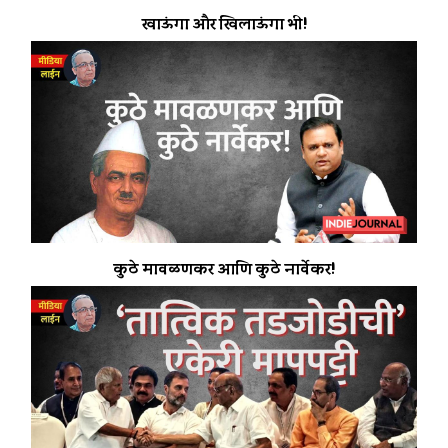
खाऊंगा और खिलाऊंगा भी!
कुठे मावळणकर आणि कुठे नार्वेकर!