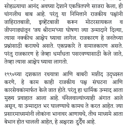
सोहळ्याचा आनंद अवघ्या देशाने एकत्रितपणे साजरा केला, ही
चांगलीच बाब आहे. परंतु या निमित्ताने राजकीय पक्षांनी
जाहिरातबाजी, इव्हेंटबाजी करून मोटरसायकल व
जीपगाड्यांतून ‘जय श्रीराम’च्या घोषणा ज्या उन्मादाने दिल्या,
त्यास नक्कीच आक्षेप घ्यावा लागेल. राजकारण हे जनतेच्या
प्रश्नांसाठी करायचे असते. एकप्रकारे ते समाजकारण असते.
परंतु राजकारण हे जेव्हा धर्मांधता पसरवण्यासाठी केले जाते,
तेव्हा त्यास आक्षेप घ्यावा लागतो.
१९९०च्या दशकात रथयात्रा आणि बाबरी मशीद उद्ध्वस्त
करणे, हे काम काही राजकीय पक्ष संघटना आणि
कारसेवकांमार्फत केले जात होते. परंतु हा धार्मिक उन्माद आता
मुख्य प्रवाहात आला आहे. चॅनेलवाल्यांच्याही अंगात आले
असून, या उन्मादात भर घालण्याचे कामच ते करत आहेत. ज्या
प्रसारमाध्यमांनी लोकांना भानावर आणायचे, तीच माध्यमे आता
बेभान होत चालली आहेत, हे अक्षरशः दुर्दैव आहे.