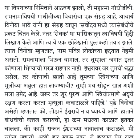
या विषयाच्या निमित्ताने आठवण झाली, ती महात्मा गांधीजींची.
रामनामाविषयी गांधीजींच्या विचारांचा एक संग्रह आहे. आचार्य
विनोबा भावे यांनी हा संग्रह वाचून ‘सर्वोदय’मध्ये त्यासंबंधीचे
प्रकट चिंतन केले. नंतर ‘सेवक’ या मासिकातून त्याविषयी हिंदी
लिखाण केले आणि त्याचे एक छोटेखानी पुस्तकही तयार झाले.
त्यात विनोबा म्हणतात, ‘राम पवित्र लोकांच्या हृदयात नेहमी
असतो. रामनामाला भिऊन वागाल, तर तुम्हाला जगात इतर
कोणाला भिण्याची गरज राहणार नाही. ईश्वरावर जर तुमची श्रद्धा
असेल, तर कोणाची छाती आहे तुमच्या स्त्रियांच्या आणि
मुलींच्या अब्रूला हात लावण्याची? तुम्ही भय सोडून द्याल अशी
मला उमेद आहे. जरूर तर शूर पुरुष आणि स्त्रियांप्रमाणे अब्रूचे
रक्षण करता करता मृत्यूला कवाटाळले पाहिजे.’ पुढे विनोबा
असेही म्हणतात की, तोंडाने ईश्वराचे नाव घ्यायचे आणि हाताने
बांधवांची कत्तल करायची, हा क्रम मधल्या काळात इतका
चालला, की काही सज्जन ईश्वराच्या नावालाच कंटाळले. मी
त्यांना म्हणतो, अशी हार खाऊ नका. जे हृदयात प्रेम राखू