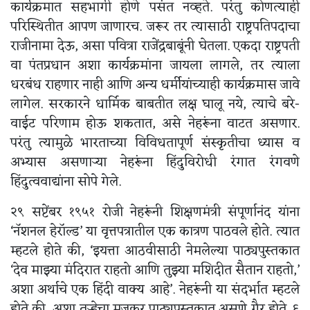
कार्यक्रमात सहभागी होणे पसंत नव्हते. परंतु कोणत्याही
परिस्थितीत आपण जाणारच. जरूर तर त्यासाठी राष्ट्रपतिपदाचा
राजीनामा देऊ, असा पवित्रा राजेंद्रबाबूंनी घेतला. एकदा राष्ट्रपती
वा पंतप्रधान अशा कार्यक्रमांना जायला लागले, तर त्याला
धरबंध राहणार नाही आणि अन्य धर्मीयांच्याही कार्यक्रमास जावे
लागेल. सरकारने धार्मिक बाबतीत लक्ष घालू नये, त्याचे बरे-
वाईट परिणाम होऊ शकतात, असे नेहरूंना वाटत असणार.
परंतु त्यामुळे भारताच्या विविधतापूर्ण संस्कृतीचा ध्यास व
अभ्यास असणाऱ्या नेहरूंना हिंदुविरोधी रंगात रंगवणे
हिंदुत्ववाद्यांना सोपे गेले.
२९ सप्टेंबर १९५१ रोजी नेहरूंनी शिक्षणमंत्री संपूर्णानंद यांना
‘नॅशनल हेरॉल्ड’ या वृत्तपत्रातील एक कात्रण पाठवले होते. त्यात
म्हटले होते की, ‘इयत्ता आठवीसाठी नेमलेल्या पाठ्यपुस्तकात
‘देव माझ्या मंदिरात राहतो आणि तुझ्या मशिदीत सैतान राहतो,’
अशा अर्थाचे एक हिंदी वाक्य आहे’. नेहरूंनी या संदर्भात म्हटले
होते की, अशा तऱ्हेचा मजकूर पाठ्यपुस्तकात असणे गैर होते. ६