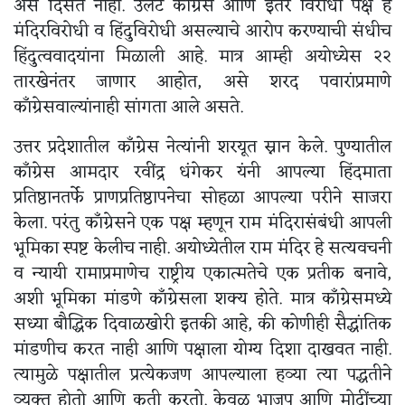
असे दिसत नाही. उलट काँग्रेस आणि इतर विरोधी पक्ष हे
मंदिरविरोधी व हिंदुविरोधी असल्याचे आरोप करण्याची संधीच
हिंदुत्ववादयांना मिळाली आहे. मात्र आम्ही अयोध्येस २२
तारखेनंतर जाणार आहोत, असे शरद पवारांप्रमाणे
काँग्रेसवाल्यांनाही सांगता आले असते.
उत्तर प्रदेशातील काँग्रेस नेत्यांनी शरयूत स्नान केले. पुण्यातील
काँग्रेस आमदार रवींद्र धंगेकर यंनी आपल्या हिंदमाता
प्रतिष्ठानतर्फे प्राणप्रतिष्ठापनेचा सोहळा आपल्या परीने साजरा
केला. परंतु काँग्रेसने एक पक्ष म्हणून राम मंदिरासंबंधी आपली
भूमिका स्पष्ट केलीच नाही. अयोध्येतील राम मंदिर हे सत्यवचनी
व न्यायी रामाप्रमाणेच राष्ट्रीय एकात्मतेचे एक प्रतीक बनावे,
अशी भूमिका मांडणे काँग्रेसला शक्य होते. मात्र काँग्रेसमध्ये
सध्या बौद्धिक दिवाळखोरी इतकी आहे, की कोणीही सैद्धांतिक
मांडणीच करत नाही आणि पक्षाला योग्य दिशा दाखवत नाही.
त्यामुळे पक्षातील प्रत्येकजण आपल्याला हव्या त्या पद्धतीने
व्यक्त होतो आणि कृती करतो. केवळ भाजप आणि मोदींच्या