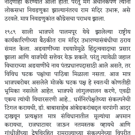
नोंदणीही करण्यात आली होती. परंतु मग अचानकपणे त्यांनी
लोकसभा निवडणुका झाल्यानंतरच राम मंदिर उभारू, असे
ठरवले. मात्र निवडणुकांत काँग्रेसचा पराभव झाला.
१९८९ साली भाजपने पालमपूर येथे झालेल्या राष्ट्रीय
कार्यकारिणीच्या बैठकीत राम मंदिर उभारण्यासंबंधीचा ठराव
संमत केला. अडवाणींच्या रथयात्रेमुळे हिंदुत्ववादाचा प्रसार
झाला आणि वाजपेयी सत्तेवर येऊ शकले. परंतु त्यावेळी जहाल
विचाराच्या अडवाणींचे नाव पंतप्रधानपदासाठी आले असते, तर
विविध घटक पक्षांचा पाठिंबा मिळाला नसता. आज मात्र
भाजपबरोबर असलेले मोजके घटक पक्ष हे स्वतःची कोणतीही
भूमिका नसलेले आहेत. भाजपचे लांगुलचालन करणे, एवढी
एकच त्यांची विचारसरणी आहे... धर्मनिरपेक्षतेच्या संकल्पनेची
टिंगल करायची, डॉ. बाबासाहेब आंबेडकरांबद्दल वरपांगी आदर
दाखवून प्रत्यक्षात मात्र संविधानातील मूल्यांचा अपमान
करायचा, राजघाटावर जाऊन नतमस्तक व्हायचे आणि
गांधीजींच्या द्वेषविरहित रामराज्याच्या संकल्पनेच्या विपरीत