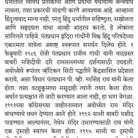
धर्मातील विविध प्रतीकांचा आणि प्रथांचा यथायोग्य अन्वयार्थ
लावला, तशा प्रकारची मांडणी करणे आवश्यक आहे. आम्हाला
हिंदुत्ववाद मान्य नाही, परंतु हिंदू धर्मातील सहिष्णुता, सखोलता
आणि सहृदयता यांचा आम्ही आदरच करतो, हे लोकांना
सांगितले पाहिजे. पंतप्रधान इंदिरा गांधींनी विश्व हिंदू परिषदेच्या
एकात्मता यात्रेला अस्पष्ट स्वरूपात समर्थन दिलेच होते. १
फेब्रुवारी १९८६ रोजी पंतप्रधान राजीव गांधी यांनी वादग्रस्त
बाबरी मशिदीची दारे रामलल्लाच्या दर्शनासाठी उघडली.
अयोध्येचे रूपांतर व्हॅटिकन सिटी पद्धतीने केंद्रशासित प्रदेशात
करावे, असा विचार पंतप्रधान पी. व्ही. नरसिंह राव यांनी केला
होता. तशा वटहुकुमाचा मसुदाही त्यांनी तयार केला होता.
अर्थात प्रत्यक्षात तो जारी करण्यात आला नाही, हा भाग वेगळा.
१९९१च्या काँग्रेसच्या जाहीरनाम्यात अयोध्येत राम मंदिर
बांधण्याचे वचन देण्यात आले होते. १९९२ साली बाबरी मशीद
पाडण्यात आल्यानंतर, तेथेच मंदिर उभारण्यासाठी राव यांनी
एक ट्रस्टही स्थापन केला होता. १९९५ साली या ट्रस्टची