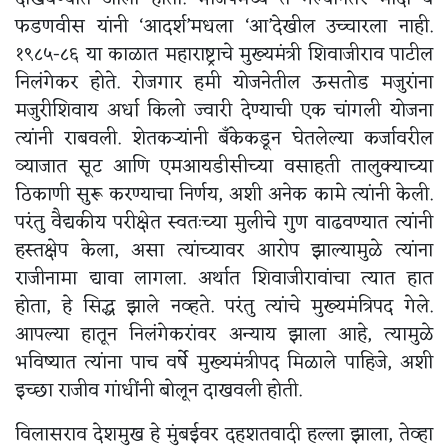
फडणवीस यांनी ‘आदर्श’मधला ‘आ’देखील उच्चारला नाही.
१९८५-८६ या काळात महाराष्ट्राचे मुख्यमंत्री शिवाजीराव पाटील
निलंगेकर होते. रोजगार हमी योजनेतील ऊसतोड मजुरांना
मजुरीशिवाय अर्धा किलो ज्वारी देण्याची एक चांगली योजना
त्यांनी राबवली. शेतकऱ्यांनी बँकेकडून घेतलेल्या कर्जावरील
व्याजात सूट आणि एमआयडीसीच्या वसाहती तालुक्याच्या
ठिकाणी सुरू करण्याचा निर्णय, अशी अनेक कामे त्यांनी केली.
परंतु वैद्यकीय परीक्षेत स्वतःच्या मुलीचे गुण वाढवण्यात त्यांनी
हस्तक्षेप केला, असा त्यांच्यावर आरोप झाल्यामुळे त्यांना
राजीनामा द्यावा लागला. अर्थात शिवाजीरावांचा त्यात हात
होता, हे सिद्ध झाले नव्हते. परंतु त्यांचे मुख्यमंत्रिपद गेले.
आपल्या हातून निलंगेकरांवर अन्याय झाला आहे, त्यामुळे
भविष्यात त्यांना पाच वर्षे मुख्यमंत्रीपद मिळाले पाहिजे, अशी
इच्छा राजीव गांधींनी बोलून दाखवली होती.
विलासराव देशमुख हे मुंबईवर दहशतवादी हल्ला झाला, तेव्हा