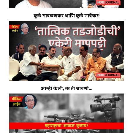
कुठे मावळणकर आणि कुठे नार्वेकर!
आम्ही केली, तर ती श्रावणी...