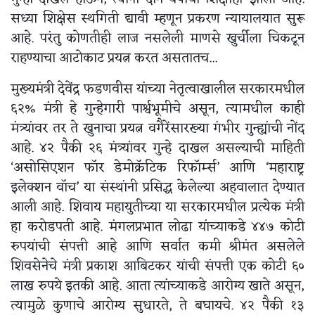
सध्या शिक्षेस स्थगिती द्यावी म्हणून प्रकरण न्यायालयात सुरू
आहे. परंतु कोणतीही लाज नसलेली माणसे खुर्चीला चिकटून
राहण्याचा आटोकाट प्रयत्न करत असतातच...
मुख्यमंत्री देवेंद्र फडणवीस यांच्या नेतृत्वाखालील सरकारमधील
६२% मंत्री हे गुन्हेगारी पार्श्वभूमीचे असून, त्यामधील काही
मंत्र्यांवर तर ते खुनाचा प्रयत्न वगैरेंसारख्या गंभीर गुन्ह्यांची नोंद
आहे. ४२ पैकी २६ मंत्र्यांवर गुन्हे दाखल असल्याची माहिती
‘असोसिएशन फॉर डेमोक्रॅटिक रिफॉर्म्स’ आणि ‘महाराष्ट्र
इलेक्शन वॉच’ या संस्थांनी प्रसिद्ध केलेल्या अहवालात देण्यात
आली आहे. शिवाय महायुतीच्या या सरकारमधील प्रत्येक मंत्री
हा करोडपती आहे. मंगलप्रभात लोढा यांच्याकडे ४४७ कोटी
रुपयांची संपत्ती आहे आणि सर्वात कमी श्रीमंत असलेले
शिवसेनेचे मंत्री प्रकाश आबिटकर यांची संपत्ती एक कोटी ६०
लाख रुपये इतकी आहे. आता त्यांच्याकडे आरोग्य खाते असून,
त्यामुळे कुणाचे आरोग्य सुधारते, ते बघायचे. ४२ पैकी १३