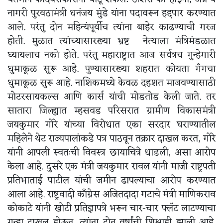
नागरी पुरवठामंत्री धनंजय मुंडे यांना पदावरून हद्दपार करण्यात
आले. परंतु दोन महिन्यंपूर्वीच त्यांना बाहेर काढण्याची गरज
होती. मुळात त्यांच्यासारख्या भ्रष्ट नेत्याला मंत्रिमंडळात
घ्यायलाच नको होते. परंतु महाराष्ट्रात आज सर्वत्रच गुन्हेगारी
धुमाकूळ सुरू आहे. पुण्यासारख्या शहरात कोयता गॅंगचा
धुमाकूळ सुरू आहे. नाशिकमध्ये केवळ दहशत माजवण्यासाठी
मोटरसायकल्स आणि कार्स यांची मोडतोड केली जाते. तर
सातारा जिल्ह्यात म्हसवड परिसरात ग्रामीण विकासमंत्री
जयकुमार गोरे यांच्या विरोधात एका सरदार घराण्यातील
महिलेने थेट राज्यपालांकडे पत्र पाठवून तक्रार दाखल करत, गोरे
यांनी आपली स्वतःची विवस्त्र छायाचित्रे धाडली, असा आरोप
केला आहे. दुसरे एक मंत्री जयकुमार रावल यांनी माजी राष्ट्रपती
प्रतिभाताई पाटील यांची जमीन ढापल्याचा आरोप करण्यात
आला आहे. राष्ट्रवादी काँग्रेस अजितदादा गटाचे मंत्री माणिकराव
कोकाटे यांनी खोटी प्रतिज्ञापत्रे भरून चार-चार फ्लॅट लाटण्याचा
गुन्हा दाखल होऊन, त्यांना दोन वर्षांची शिक्षाही झाली आहे.