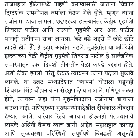
ताजमहाल हॉटेलमध्ये पाहणी करण्यासाठी जाताना चित्रपट
दिग्दर्शक रामगोपाल वर्माला घेऊन गेले होते. म्हणून त्यांना
राजीनामा द्यावा लागला. २६/११च्या हल्ल्यानंतर केंद्रीय गृहमंत्री
शिवराज पाटील आणि राज्याचे गृहमंत्री आर. आर. पाटील
यांनाही राजीनामा द्यावा लागला. ‘बडे बडे शहरों में छोटे छोटे
हादसे होते हैं’, हे उद्गार आबांना नडले. मुंबईतील या अतिरेकी
हल्ल्याच्या वेळी केंद्रीय गृहमंत्री शिवराज पाटील हे सार्वजनिक
समारंभातून एका दिवशी तीन-तीन वेळा कपडे बदलत होते,
अशी टीका झाली. परंतु केवळ त्यावरून त्यांना पदाला मुकावे
लागले. या उलट मध्यप्रदेशात ‘व्यापम’ घोटाळा घडूनही
शिवराज सिंह चौहान यांना संरक्षण देण्यात आले. मणिपूर जळत
होते, त्यावरून शहा यांना गृहमंत्रिपदाचा राजीनामा द्यावासा
वाटला नाही. मणिपूरच्या मुख्यमंत्र्यांनादेखील दीर्घकाळ जीवदान
देण्यात आले. वारंवार रेल्वे अपघात होऊनही पंतप्रधानांचे
लाडके अश्विनी वैष्णव त्याच जागी आहेत. महाराष्ट्रात कायदा
आणि सुव्यवस्था परिस्थिती संपूर्णपणे बिघडली असूनही