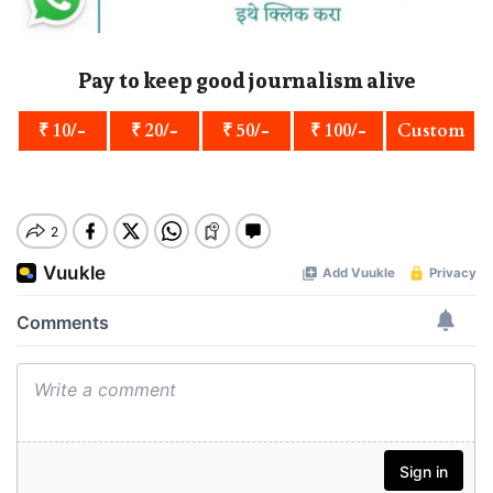
Pay to keep good journalism alive
₹ 10/-
₹ 20/-
₹ 50/-
₹ 100/-
Custom