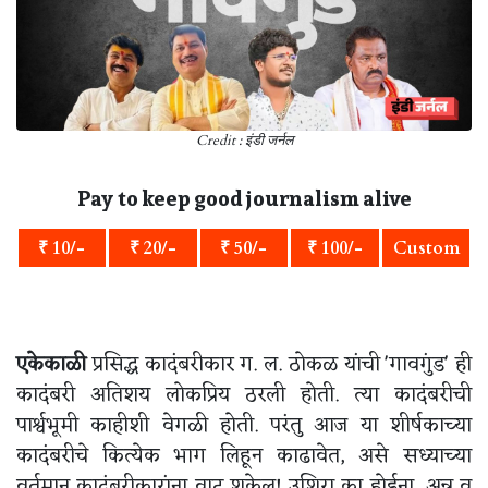
Credit : इंडी जर्नल
Pay to keep good journalism alive
₹ 10/-
₹ 20/-
₹ 50/-
₹ 100/-
Custom
एकेकाळी
प्रसिद्ध कादंबरीकार ग. ल. ठोकळ यांची 'गावगुंड' ही
कादंबरी अतिशय लोकप्रिय ठरली होती. त्या कादंबरीची
पार्श्वभूमी काहीशी वेगळी होती. परंतु आज या शीर्षकाच्या
कादंबरीचे कित्येक भाग लिहून काढावेत, असे सध्याच्या
वर्तमान कादंबरीकारांना वाटू शकेल! उशिरा का होईना, अन्न व