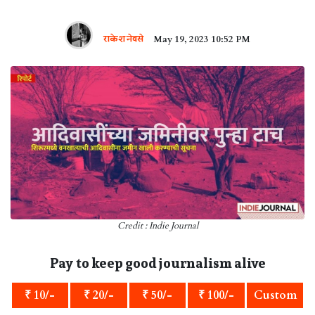
राकेश नेवसे
May 19, 2023 10:52 PM
Credit : Indie Journal
Pay to keep good journalism alive
₹ 10/-
₹ 20/-
₹ 50/-
₹ 100/-
Custom