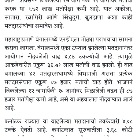
आणि शिवसेनेनं जिंकलेल्या १७ जागांपैकी ११ जागांवर मतांचा
फरक या १.७२ लाख मतांपेक्षा कमी आहे. यात अकोला,
सातारा, रत्नागिरी आणि सिंधुदुर्ग, बुलढाणा अशा काही
मतदारसंघांचा समावेश आहे.
महाराष्ट्राप्रमाणे बंगालमध्ये एनडीएला मोठ्या पराभवाचा सामना
करावा लागला. बंगालमध्ये एका टप्प्यात झालेल्या मतदानानंतर
आयोगानं नोंदवलेली वाढ ४.८३ टक्क्यांची आहे. त्यामुळे
आकडेवारीत एकूण ३६.७१ लाख मतांची वाढ झाली. ही वाढ
बंगालच्या ४२ मतदारसंघामध्ये विभागली असता प्रत्येक
मतदारसंघात एकूण ८७ हजार मतांची वाढ होते. भाजपनं
जिंकलेल्या १२ जागांपैकी १० जागांवर मिळालेली बढत ही ८७
हजार मतांपेक्षा कमी आहे, असं या अहवालात नोंदवण्यात आलं
आहे.
कर्नाटक राज्यात या वाढलेल्या मतदानाची टक्केवारी ४.०८
टक्के ऐवढी आहे. कर्नाटकात सुरुवातीला ३.६८ कोटी