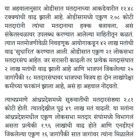
या अहवालानुसार ओडीसात मतदानाच्या आकडेवारीत १२.४८
टक्क्यांची वाढ झाली आहे. ओडीसामध्ये एकूण २.०८ कोटी
मतदारांनी त्यांचा मतदानाचा हक्क बजावला, असं
संकेतस्थळावर उपलब्ध करण्यात आलेल्या माहितीतून कळतं.
त्यात मतमोजणीवेळी निवडणूक आयोगाकडून ४२ लाख मतांची
वाढ 'सुधारित' करण्यात आली. ओडीसात एकूण २१ लोकसभा
मतदारसंघ आहेत. जर सरासरी काढली तर प्रत्येक मतदासंघात
२ लाख मतांची वाढ झाली आहे आणि भाजपनं जिंकलेल्या २०
जागांपैकी १८ मतदारसंघावर भाजपचा विजय हा दोन लाखांपेक्षा
कमीच्या फरकांनं झाला आहे, असं हा अहवाल नोंदवतो.
त्याचप्रमाणे आंध्रप्रदेशमध्ये सुरुवातीची मतदारसंख्या २.८१
कोटी होती. त्यातदेखील पुढं ४९ लाख मतं वाढली. या मतांना
आंध्रप्रदेशमधील एकूण लोकसभा मतदार संघांमध्ये विभागलं
असता प्रत्येकी १.९६ लाखांची वाढ होते आणि एनडीएनं
जिंकलेल्या एकूण १६ जागांपैकी सात जागांवर त्यांना मिळालेलं