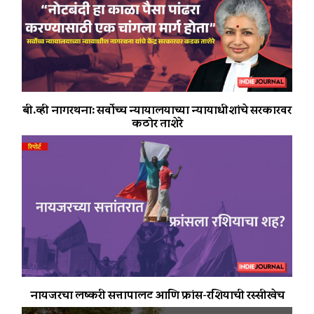
बी.व्ही नागरथना: सर्वोच्च न्यायालयाच्या न्यायाधीशांचे सरकारवर
कठोर ताशेरे
नायजरचा लष्करी सत्तापालट आणि फ्रांस-रशियाची रस्सीखेच