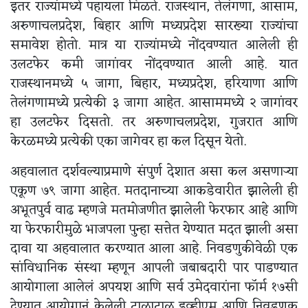
इतर राज्यांमध्ये पहायला मिळते. राजस्थान, तेलंगणा, आसाम,
अरुणाचलप्रदेश, बिहार आणि मध्यप्रदेश सारख्या राज्यांचा
समावेश होतो. मात्र या राज्यांमध्ये नोंदवण्यात आलेली ही
उलटफेर कमी जागांवर नोंदवण्यात आली आहे. यात
राजस्थानमध्ये ५ जागा, बिहार, मध्यप्रदेश, हरियाणा आणि
तेलंगणामध्ये प्रत्येकी ३ जागा आहेत. आसाममध्ये २ जागांवर
हा उलटफेर दिसतो. तर अरुणाचलप्रदेश, गुजरात आणि
केरळमध्ये प्रत्येकी एका जागेवर हा कल दिसून येतो.
अहवालात दर्शवल्याप्रमाणे संपुर्ण देशात असा कल असणाऱ्या
एकूण ७९ जागा आहेत. मतदानाच्या आकडेवारीत झालेली ही
अभूतपुर्व वाढ म्हणजे मतमोजणीत झालेली फेरफार आहे आणि
या फेरफारीमुळे भाजपला पुन्हा सत्तेत येण्यात मदत झाली असा
दावा या अहवालात करण्यात आला आहे. निवडणुकीवेळी एक
सांविधानिक संस्था म्हणून आपली जबाबदारी पार पाडण्यात
आयोगाला आलेलं अपयश आणि सर्व उमेदवारांना फॉर्म १७सी
देण्यात आयोगानं केलेली टाळाटाळ इव्हीएम आणि निवडणुक