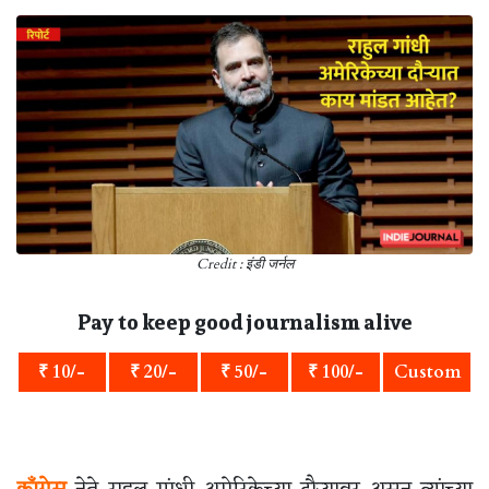
Credit : इंडी जर्नल
Pay to keep good journalism alive
₹ 10/-
₹ 20/-
₹ 50/-
₹ 100/-
Custom