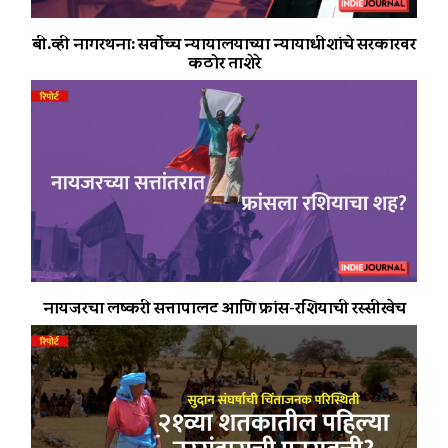
बी.व्ही नागरथना: सर्वोच्च न्यायालयाच्या न्यायाधीशांचे सरकारवर
कठोर ताशेरे
नायजरचा लष्करी सत्तापालट आणि फ्रांस-रशियाची रस्सीखेच