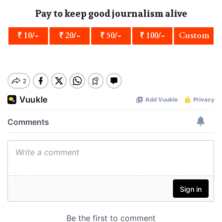
Pay to keep good journalism alive
₹ 10/-
₹ 20/-
₹ 50/-
₹ 100/-
Custom