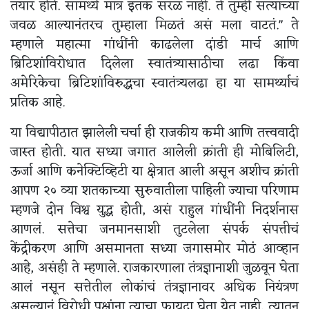
तयार होते. सामर्थ्य मात्र इतकं सरळ नाही. ते तुम्ही सत्याच्या
जवळ आल्यानंतरच तुम्हाला मिळतं असं मला वाटतं." ते
म्हणाले महात्मा गांधींनी काढलेला दांडी मार्च आणि
ब्रिटिशांविरोधात दिलेला स्वातंत्र्यासाठीचा लढा किंवा
अमेरिकेचा ब्रिटिशांविरुद्धचा स्वातंत्र्यलढा हा या सामर्थ्याचं
प्रतिक आहे.
या विद्यापीठात झालेली चर्चा ही राजकीय कमी आणि तत्त्ववादी
जास्त होती. यात सध्या जगात आलेली क्रांती ही मोबिलिटी,
ऊर्जा आणि कनेक्टिव्हिटी या क्षेत्रात आली असून अशीच क्रांती
आपण २० व्या शतकाच्या सुरुवातीला पाहिली ज्याचा परिणाम
म्हणजे दोन विश्व युद्ध होती, असं राहुल गांधींनी निदर्शनास
आणलं. सत्तेचा जनमानसाशी तुटलेला संपर्क संपत्तीचं
केंद्रीकरण आणि असमानता सध्या जगासमोर मोठं आव्हान
आहे, असंही ते म्हणाले. राजकारणाला तंत्रज्ञानाशी जुळवून घेता
आलं नसून सत्तेतील लोकांचं तंत्रज्ञानावर अधिक नियंत्रण
असल्यानं विरोधी पक्षांना त्याचा फायदा घेता येत नाही, त्यातून