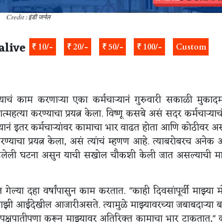
Credit : इंडी जर्नल
alive
₹ 10/-
₹ 20/-
₹ 50/-
₹ 100/-
Custom
चं काम करणाऱ्या एका कर्मचाऱ्यानं गुरुवारी सकाळी मुकादम
्या करण्याचा प्रयत्न केला. विष्णू कसबे असं सदर कर्मचाऱ्याच
्यानं इतर कर्मचाऱ्यांवर कामाचा भार वाढत होता आणि कोठीवर अ
्याचा प्रयत्न केला, असं त्यांचं म्हणण आहे. त्याबरोबरच अनेक
 घडलेली घटना असुन याची सखोल चौकशी केली जात असल्याची मा
त गेल्या दहा वर्षांपासुन काम करतात. "काही दिवसांपूर्वी माझ्या म
ी आईदेखील आजारीअसते. त्यामुळे माझ्यावरच्या जबाबदाऱ्या ब
ता पक्षपातीपणा करून माझ्यावर अतिरिक्त कामाचा भार टाकतात,"