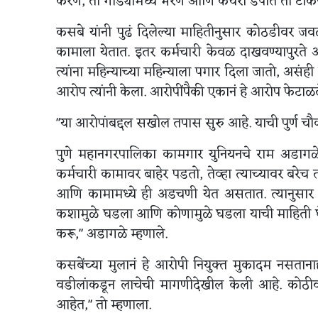
करणं, तो गाड्यांमध्ये भरणं आणि कचरा डेपोत तो टा
कसबे यांनी पुढं दिलेल्या माहितीनुसार कोठडीवर ज
कामाला येतात. इतर कर्मचारी केवळ दाखवण्यापुरते 
त्यांना महिन्याच्या महिन्याला पगार दिला जातो, असंह
आरोप त्यांनी केला. आरोपींपैकी एकानं हे आरोप फेटाळ
"या आरोपांबद्दल सखोल तपास सुरु आहे. याची पुर्ण च
पुणे महानगरपालिका कामगार युनियनचे राम अडागळे य
कर्मचारी कामावर बाहेर पडतो, तेव्हा त्याच्यावर 
आणि कामामध्ये ही अडचणी येत असतात. त्यानुसार
कशामुळे घडला आणि कोणामुळे घडला याची माहिती घेऊन
करू," अडागळे म्हणाले.
कसबेंच्या मुलानं हे आरोपी नियुक्त मुकादम नसतान
वडीलांकडून लाचेची मागणीदेखील केली आहे. कोठीवर
आहेत," तो म्हणाला.