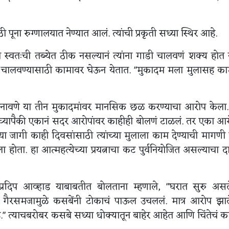
ना रुग्णालयात नेण्यात आलं. त्यांची प्रकृती सध्या स्थिर आहे.
ी स्वतःची तब्येत ठीक नसल्यानं त्यांना गाडी चालवणं शक्य होत 
ाडी चालवण्यासाठी कामावर घेऊन येतात. "मुकादम मला मुलासह क
ोनावणे या तीन मुकादमांवर मानसिक छळ करण्याचा आरोप केला.
ंच्यापैकी एकानं सदर आरोपांवर काहीही बोलणं टाळलं. तर एका आर
्या जागी काही दिवसांसाठी त्यांच्या मुलाला काम देण्याची मागण
 होता. हा आत्महत्येच्या प्रयत्नाचा कट पुर्वनियोजित असल्याचा द
प्रदिप आव्हाड याबाबतीत बोलताना म्हणाले, "घरात सुरु असल
गैरसमजामुळे कसबेंनी टोकाचं पाऊल उचललं. मात्र आरोप झाले
" त्याचबरोबर कसबे सध्या धोक्यातून बाहेर आहेत आणि चिंतेचं क