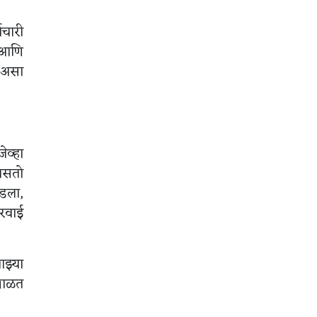
मचारी
े आणि
, असा
ेव्हा
 असतो
डला,
ारवाई
ाझ्या
ंभाळत