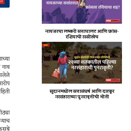
नायजरचा लष्करी सत्तापालट आणि फ्रांस-
रशियाची रस्सीखेच
ाच्या
ं नाव
सलेले
 आरोप
हिती
सुदानमधील सत्तासंघर्ष आणि दारफूर
नरसंहाराच्या पुनरावृत्तीची भीती
ोठ्या
ऱ्याच
 कसबे