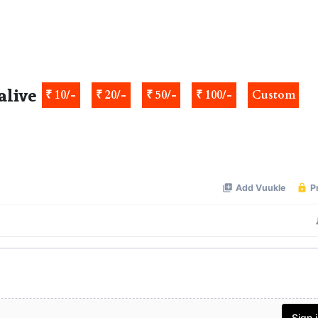
alive
₹ 10/-
₹ 20/-
₹ 50/-
₹ 100/-
Custom