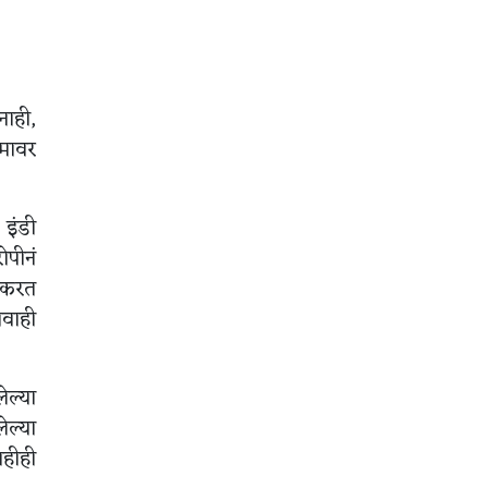
नाही,
ामावर
 इंडी
ोपीनं
ी करत
ावाही
ेल्या
ल्या
ाहीही