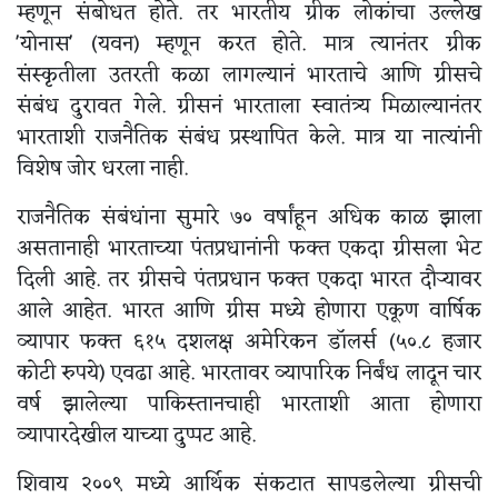
म्हणून संबोधत होते. तर भारतीय ग्रीक लोकांचा उल्लेख
'योनास' (यवन) म्हणून करत होते. मात्र त्यानंतर ग्रीक
संस्कृतीला उतरती कळा लागल्यानं भारताचे आणि ग्रीसचे
संबंध दुरावत गेले. ग्रीसनं भारताला स्वातंत्र्य मिळाल्यानंतर
भारताशी राजनैतिक संबंध प्रस्थापित केले. मात्र या नात्यांनी
विशेष जोर धरला नाही.
राजनैतिक संबंधांना सुमारे ७० वर्षांहून अधिक काळ झाला
असतानाही भारताच्या पंतप्रधानांनी फक्त एकदा ग्रीसला भेट
दिली आहे. तर ग्रीसचे पंतप्रधान फक्त एकदा भारत दौऱ्यावर
आले आहेत. भारत आणि ग्रीस मध्ये होणारा एकूण वार्षिक
व्यापार फक्त ६१५ दशलक्ष अमेरिकन डॉलर्स (५०.८ हजार
कोटी रुपये) एवढा आहे. भारतावर व्यापारिक निर्बंध लादून चार
वर्ष झालेल्या पाकिस्तानचाही भारताशी आता होणारा
व्यापारदेखील याच्या दुप्पट आहे.
शिवाय २००९ मध्ये आर्थिक संकटात सापडलेल्या ग्रीसची