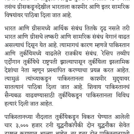
तसंच ग्रीसकडूनदेखील भारताला काश्मीर आणि इतर सामरिक
विषयांवर पाठिंबा दिला जात आहे.
भारत आणि ग्रीसमध्ये आर्थिक संबंध तितके दृढ नसले तरी
भारत आणि ग्रीसचे लष्करी आणि सामरिक संबंध वेगानं वाढत
असल्याचं दिसून येत आहे. त्यामागचं कारण म्हणजे पाकिस्तान
आणि तुर्कीयेमध्ये वाढलेले राजकीय संबंध. रेसिप तय्यीप
एर्दोगान तुर्कीयेचे राष्ट्रपती झाल्यापासून तुर्कीयेला इस्लामिक
देशांचा नेता म्हणून प्रस्थापित करण्याचा प्रयत्न करत आहेत.
त्यामुळं त्यांच्याकडून पाकिस्तानला काश्मीर मुद्द्यावर
सातत्यानं पाठिंबा दिला जात आहे. शिवाय पाकिस्तानचं
सैन्यबळ वाढवण्यासाठी तुर्कीयेकडून पाकिस्तानला विविध
हत्यारं दिली जात आहेत.
पाकिस्तानच्या नौदलात तुर्कीयेकडून विकत घेण्यात आलेली
चार ३,००० हजार टनी युद्धनौकांपैकी दोन युद्धनौका सेवेत