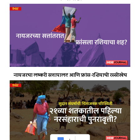
नायजरचा लष्करी सत्तापालट आणि फ्रांस-रशियाची रस्सीखेच