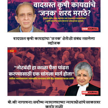
वादग्रस्त कृषी कायद्यांचा 'जनक' शेतीशी संबंध नसलेला
उद्योजक
बी.व्ही नागरथना: सर्वोच्च न्यायालयाच्या न्यायाधीशांचे सरकारवर
कठोर ताशेरे