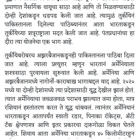
प्रमाणात नैसर्गिक वायूचा साठा आहे आणि तो मिळवण्यासाठी
दोन्ही देशांकडून धडपड केली जात आहे. त्यामुळं तुर्कीयेनं
पाकिस्तानला दिलेल्या पाठिंब्यानंतर आता भारताकडून
तुर्कीयेच्या शत्रूराष्ट्राला मदत केली जात आहे. पंतप्रधानांचा हा
दौरा त्या योजनेचा एक भाग आहे.
तुर्कीयेबरोबरच अझरबैजानकडूनही पाकिस्तानला पाठिंबा दिला
जात आहे. त्याला प्रत्त्युत्तर म्हणून भारतानं अर्मेनियाला
शस्त्रसाठा पुरवायला सुरुवात केली आहे. अर्मेनिया आणि
अझरबैजानमध्ये नागोर्नो-काराबाख भागाबद्दल वाद आहे. २०२०
मध्ये या दोन्ही देशांमध्ये त्या प्रदेशासाठी युद्ध देखील झालं होतं.
त्यात अर्मेनियाचा जवळजवळ पराभव झाल्यात जमा होता, मात्र
रशियानं हस्तांतरण करत ते युद्ध थांबवलं. त्यानंतर अर्मेनियानं
भारताकडून आतापर्यंत स्वाती रडार, पिनाका रॉकेट्स, अँटी
टँक क्षेपणास्त्र आणि इतर प्रकारचा दारुगोळा विकत घेतले
आहेत. शिवाय आता अर्मेनिया भारताकडून ४० किलोमीटरहून