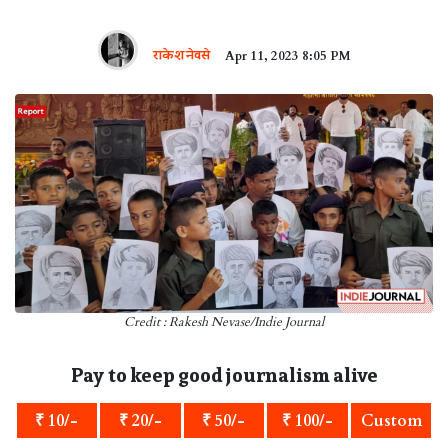
राकेश नेवसे
Apr 11, 2023 8:05 PM
Credit : Rakesh Nevase/Indie Journal
Pay to keep good journalism alive
₹ 10/-
₹ 20/-
₹ 50/-
₹ 100/-
Custom