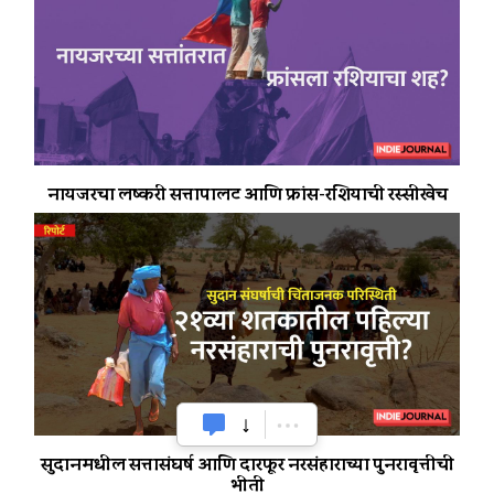
नायजरचा लष्करी सत्तापालट आणि फ्रांस-रशियाची रस्सीखेच
सुदानमधील सत्तासंघर्ष आणि दारफूर नरसंहाराच्या पुनरावृत्तीची
भीती