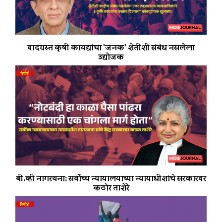
वादग्रस्त कृषी कायद्यांचा 'जनक' शेतीशी संबंध नसलेला
उद्योजक
बी.व्ही नागरथना: सर्वोच्च न्यायालयाच्या न्यायाधीशांचे सरकारवर
कठोर ताशेरे