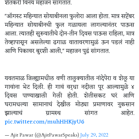
शेतकरी विनय महाजन सांगतात.
"ऑगस्ट महिन्यात सोयाबीनला फुलोरा आला होता. मात्र सप्टेंबर
महिन्यात सोयाबीनची फुल गळायला लागल्यानंतर पाऊस
आला. त्यातही सुरुवातीचे दोन-तीन दिवस पाऊस राहिला, मात्र
तेव्हापासून असलेल्या ढगाळ वातावरणामुळं ऊन पडलं नाही
आणि पिकावर बुरशी आली," महाजन पुढं सांगतात.
यवतमाळ जिल्ह्यामधील वणी तालुक्यातील नांदेपेरा व शेलू या
गावांना भेट दिली. ही गावं वर्धा नदीला पूर आल्यामुळे ४
दिवस पाण्याखाली गेली होती. शेतीसकट घरं आणि
घरामधल्या सामानाचं देखील मोठ्या प्रमाणावर नुकसान
झाल्याचं ग्रामस्थ सांगत आहेत.
pic.twitter.com/muhHHKjyU6
— Ajit Pawar (@AjitPawarSpeaks)
July 29, 2022