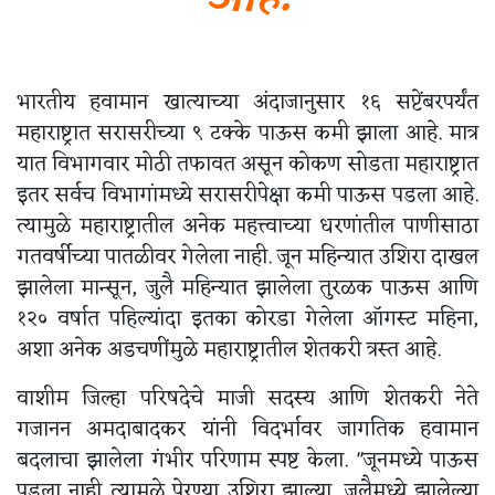
भारतीय हवामान खात्याच्या अंदाजानुसार १६ सप्टेंबरपर्यंत
महाराष्ट्रात सरासरीच्या ९ टक्के पाऊस कमी झाला आहे. मात्र
यात विभागवार मोठी तफावत असून कोकण सोडता महाराष्ट्रात
इतर सर्वच विभागांमध्ये सरासरीपेक्षा कमी पाऊस पडला आहे.
त्यामुळे महाराष्ट्रातील अनेक महत्त्वाच्या धरणांतील पाणीसाठा
गतवर्षीच्या पातळीवर गेलेला नाही. जून महिन्यात उशिरा दाखल
झालेला मान्सून, जुलै महिन्यात झालेला तुरळक पाऊस आणि
१२० वर्षात पहिल्यांदा इतका कोरडा गेलेला ऑगस्ट महिना,
अशा अनेक अडचणींमुळे महाराष्ट्रातील शेतकरी त्रस्त आहे.
वाशीम जिल्हा परिषदेचे माजी सदस्य आणि शेतकरी नेते
गजानन अमदाबादकर यांनी विदर्भावर जागतिक हवामान
बदलाचा झालेला गंभीर परिणाम स्पष्ट केला. "जूनमध्ये पाऊस
पडला नाही त्यामुळे पेरण्या उशिरा झाल्या. जुलैमध्ये झालेल्या