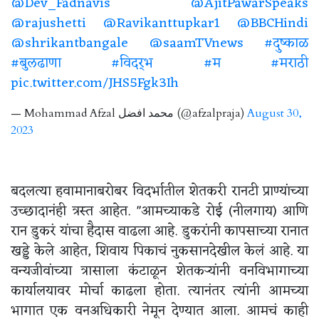
@Dev_Fadnavis
@AjitPawarSpeaks
@rajushetti
@Ravikanttupkar1
@BBCHindi
@shrikantbangale
@saamTVnews
#दुष्काळ
#बुलढाणा
#विदर्भ
#म
#मराठी
pic.twitter.com/JHS5Fgk3Ih
— Mohammad Afzal محمد افضل (@afzalpraja)
August 30,
2023
बदलत्या हवामानाबरोबर विदर्भातील शेतकरी रानटी प्राण्यांच्या
उच्छादानंही त्रस्त आहेत. "आमच्याकडे रोई (नीलगाय) आणि
रान डुकरं यांचा हैदास वाढला आहे. डुकरांनी कापसाच्या रानात
खड्डे केले आहेत, शिवाय पिकाचं नुकसानदेखील केलं आहे. या
वन्यजीवांच्या त्रासाला कंटाळून शेतकऱ्यांनी वनविभागाच्या
कार्यालयावर मोर्चा काढला होता. त्यानंतर त्यांनी आमच्या
भागात एक वनअधिकारी नेमून देण्यात आला. आमचं काही