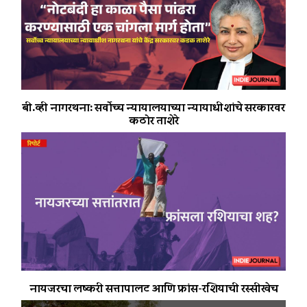
बी.व्ही नागरथना: सर्वोच्च न्यायालयाच्या न्यायाधीशांचे सरकारवर
कठोर ताशेरे
नायजरचा लष्करी सत्तापालट आणि फ्रांस-रशियाची रस्सीखेच