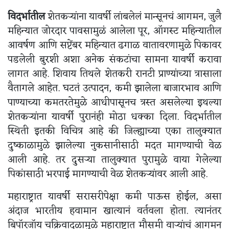
विदर्भातील
शेतकऱ्यांना यावर्षी लांबलेलं मान्सूनचं आगमन, जुलै
महिन्यात जोरदार पावसामुळं आलेला पूर, ऑगस्ट महिन्यातील
आवर्षण आणि सप्टेंबर महिन्यात ढगाळ वातावरणामुळे पिकावर
पडलेली बुरशी अशा अनेक संकटांचा सामना यावर्षी करावा
लागत आहे. शिवाय तिथले शेतकरी रानटी प्राण्यांच्या त्रासाला
वैतागले आहेत. घटतं उत्पादन, कमी झालेला बाजारभाव आणि
पाण्याच्या कमतरतेमुळे आधीपासूनच त्रस्त असलेल्या इथल्या
शेतकऱ्यांना यावर्षी पुरानंही मोठा धक्का दिला. विदर्भातील
स्थिती इतकी विचित्र आहे की जिल्ह्याच्या एका तालुक्यात
दुष्काळामुळे झालेल्या नुकसानीसाठी मदत मागण्याची वेळ
आली आहे. तर दुसऱ्या तालुक्यात पुरामुळे वाया गेलेल्या
पिकांसाठी भरपाई मागण्याची वेळ शेतकऱ्यांवर आली आहे.
महाराष्ट्रात यावर्षी सरासरीपेक्षा कमी पाऊस होईल, असा
अंदाज भारतीय हवामान खात्यानं वर्तवला होता. त्यानंतर
बिपॉरजॉय चक्रिवादळामुळे महाराष्ट्रात मौसमी वाऱ्यांचं आगमन