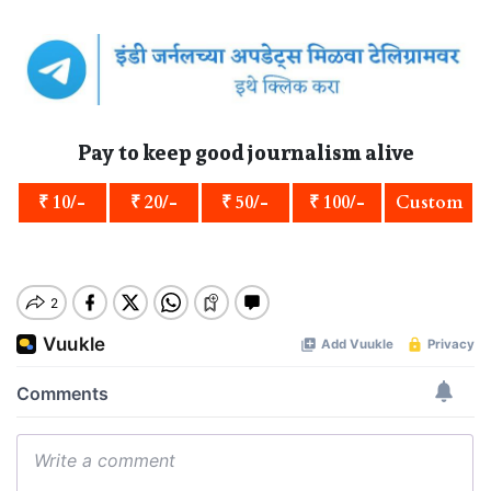
Pay to keep good journalism alive
₹ 10/-
₹ 20/-
₹ 50/-
₹ 100/-
Custom