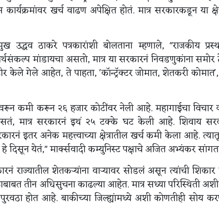
र्यक्रमांवर खर्च वाढण अपेक्षित होतं. मात्र सरकारकडून या क्षेत
मुख उद्धव ठाकरे पत्रकारांशी बोलताना म्हणाले, "राजकीय प्रस्
्थसंकल्प मांडायचा असतो, मात्र या सरकारनं निवडणुकांना समोर
जाहीर केले गेले आहेत, ते पाहता, 'कॉन्ट्रॅक्टर जोमात, शेतकरी कोमात'
 कोटींवरून कमी करून २६ हजार कोटींवर नेली आहे. महागाईचा विचार
असतं, मात्र सरकारनं इथं २५ टक्के घट केली आहे. शिवाय सर
नं इतर अनेक महत्त्वाच्या क्षेत्रातील खर्च कमी केला आहे. त्यात
 दिसून येतं," मार्क्सवादी कम्युनिस्ट पक्षाचे अजित अभ्यंकर सांगत
कारनं राज्यातील शेतकऱ्यांना वाऱ्यावर सोडलं असून त्यांची शिका
्काळाबाबत तीन अधिसुचना काढल्या आहेत. मात्र सध्या परिस्थिती अश
 पुरवठा होत आहे. बाकीच्या जिल्ह्यांमध्ये अशी कोणतीही सोय कर