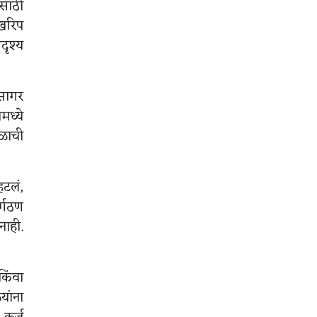
ासाठी
 खरिप
दृश्य
रसागर
मध्ये
ाळाची
हटलं,
र्गठण
नाही.
किंवा
यांना