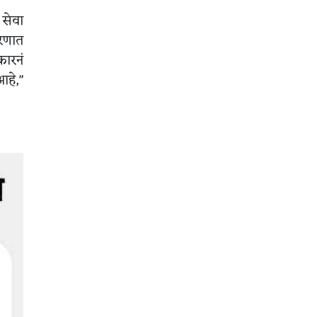
 सेवा
रणात
कारनं
आहे,"