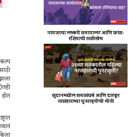
नायजरचा लष्करी सत्तापालट आणि फ्रांस-
रशियाची रस्सीखेच
ंकल्प
ासाठी
 झाला
दीतही
र होत
सुदानमधील सत्तासंघर्ष आणि दारफूर
नरसंहाराच्या पुनरावृत्तीची भीती
ट्रात
्यानं
 केला