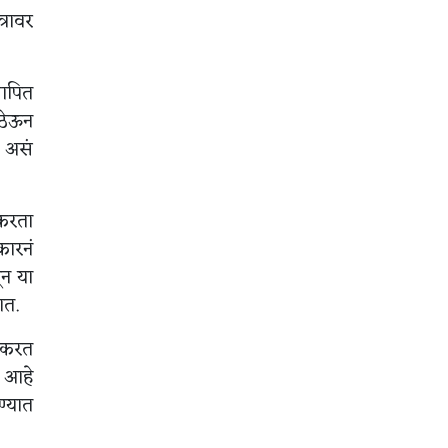
्रावर
थापित
 ठेऊन
, असं
 करता
कारनं
ून या
ात.
र करत
ी आहे
ण्यात