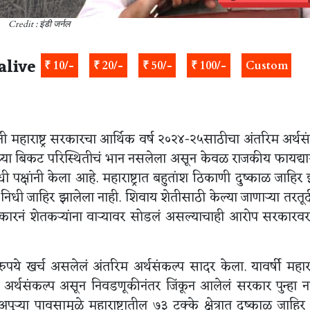
Credit : इंडी जर्नल
alive
₹ 10/-
₹ 20/-
₹ 50/-
₹ 100/-
Custom
ंनी महाराष्ट्र सरकारचा आर्थिक वर्ष २०२४-२५साठीचा अंतरिम अर्थस
्याच्या बिकट परिस्थितीचं भान नसलेला असून केवळ राजकीय फायद्य
क्षांनी केला आहे. महाराष्ट्रात बहुतांश ठिकाणी दुष्काळ जाहिर
धी जाहिर झालेला नाही. शिवाय शेतीसाठी केल्या जाणाऱ्या तरतू
रकारनं शेतकऱ्यांना वाऱ्यावर सोडलं असल्याचाही आरोप सरकारव
ये खर्च असलेलं अंतरिम अर्थसंकल्प सादर केला. यावर्षी महाराष्
 अर्थसंकल्प असून निवडणूकीनंतर जिंकून आलेलं सरकार पुन्हा नव
ऱ्या पावसामुळे महाराष्ट्रातील ७३ टक्के क्षेत्रात दुष्काळ जाहिर