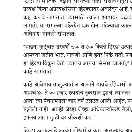
"टाटा सामाजिक विज्ञान संस्थेच्या एका संशोधनानुसा
प्रत्यक्ष किंवा अप्रत्यक्षरित्या हिरड्यावर अवलंबून 
कष्ट करावे लागतात. त्यासाठी त्याला झाडावर चढाव
लागतो. या सगळ्या प्रक्रियेत एक दोन महिन्यांचा काळ 
अविनाश गोवारी सांगतात.
"माझ्या कुटुंबात दरवर्षी ७०० ते ८०० किलो हिरडा उत्पा
आमच्या शेतीत भात, नाचणी आणि इतर पिकं घेतो. पण त्य
हा हिरडा विकून येतो. त्यातच आमचा संसार चालतो," पि
काठे सांगतात.
काठे आंबेगाव तालुक्यातील आसाने गावचे रहिवासी आह
आमचं ४० ते ५० हजार रुपयांचं नुकसान झालं. त्यानंतर
आता त्या पंचनाम्याला चार वर्षं उलटत आली आहेत, 
दिलेली नाही. आम्ही जेव्हा जेव्हा अधिकाऱ्यांकडे गे
झालंय आता तुम्ही वर चौकशी करा."
हिरडा उत्पादन हे अत्यंत जोखमीचं काम असल्याचं 