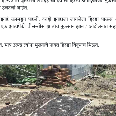
ल ३,५०० तर जुन्नरमधील ८६३ आदिवासी हिरडा उत्पादकांच्या नुकस
्ष उलटली आहेत.
 काही झाडं उलमडून पडली. काही झाडाला लागलेला हिरडा पाऊस
न्नास एक झाडांपैकी वीस-तीस झाडांचं नुकसान झालं," आंदोलनात स
्र उत्पन्न त्यांना मुख्यत्वे फक्त हिरडा विकूनच मिळतं.