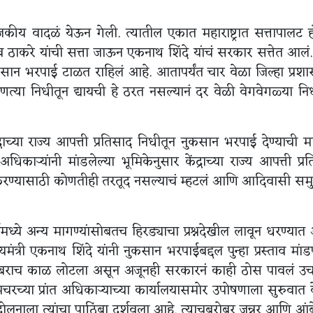
 राजकीय वादळं येऊन गेली. त्यातील एकात महाराष्ट्रात सत्तापालट
धव ठाकरे यांची सत्ता जाऊन एकनाथ शिंदे यांचं सरकार सत्तेत आलं. 
ान भरपाई टाळत राहिलं आहे. आतापर्यंत चार वेळा जिल्हा प्रशा
त्या निधीतून द्यायची हे ठरत नसल्यानं दर वेळी वेगवेगळ्या नि
द्राच्या राज्य आपत्ती प्रतिसाद निधीतून नुकसान भरपाई देण्याची 
ऱ्यांनी मांडलेल्या भूमिकेनुसार केंद्राच्या राज्य आपत्ती प्र
 करण्यासाठी कोणतीही तरतूद नसल्याचं म्हटलं आणि आदिवासी सम
मध्ये अन्य मागण्यांसोबतच हिरड्याचा प्रश्नदेखील लावून धरण्या
्यमंत्री एकनाथ शिंदे यांनी नुकसान भरपाईबद्दल पुन्हा प्रस्ताव मांडण
खील बराच काळ लोटला असून अजूनही सरकारनं काही ठोस पावलं 
 मंचरच्या प्रांत अधिकाऱ्याच्या कार्यालयासमोर उपोषणाला सुरुवात 
न आंदोलनाला त्यांचा पाठिंबा दर्शवला आहे. त्याचबरोबर जुन्नर आणि आं