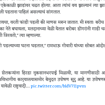
एकेकाळी झाडांवर चढत होत्या. आता त्यांचं वय झाल्यानं त्या झ
ाली पडताना पाहिलं असल्याचं सांगतात.
चायचा, वरती फांडी पडली की माणस मरुन जातात. मी स्वताः बरीच
ा नेते बघायला, मतदानाच्या वेळी येतात बरोबर डोंगरांनी गाडी 
 जिरवतो," त्या म्हणाल्या.
मुखी पडल्याच्या घटना घडतात," रामभाऊ गोवारी यांच्या सोबत आंद
ल शेतकऱ्यांना हिरडा नुकसानभरपाई मिळावी, या मागणीसाठी 
उपविभागीय कार्यालयासमोर बेमुदत उपोषण सुरु आहे. या उपोषण
ावेळी राष्ट्रवादी…
pic.twitter.com/bIdV7I1pvm