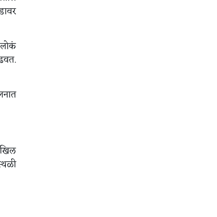
ाडावर
 लोकं
चढवत.
ोलनात
अखिल
स्थळी