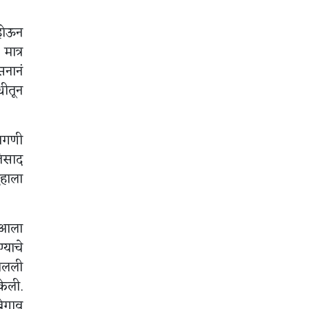
 होऊन
मात्र
सनानं
धीतून
मागणी
तिसाद
ुहाला
त आला
्याचे
उचलली
केली.
बेगाव