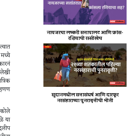
नायजरचा लष्करी सत्तापालट आणि फ्रांस-
रशियाची रस्सीखेच
त्वात
मध्ये
कारनं
 लेखी
त्रिक
म्हणण
सुदानमधील सत्तासंघर्ष आणि दारफूर
नरसंहाराच्या पुनरावृत्तीची भीती
अकोले
ळे या
दिलीप