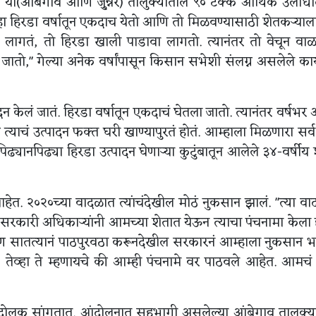
र या(आंबेगाव आणि जु्न्नर) तालुक्यातील ९० टक्के आर्थिक उलाध
आहे. हा हिरडा वर्षातून एकदाच येतो आणि तो मिळवण्यासाठी शेतकऱ्याल
ं लागतं, तो हिरडा खाली पाडावा लागतो. त्यानंतर तो वेचून वा
जातो," गेल्या अनेक वर्षांपासून किसान सभेशी संलग्न असलेले कार्य
दन केलं जातं. हिरडा वर्षातून एकदाचं घेतला जातो. त्यानंतर वर्षभर 
ाचं उत्पादन फक्त घरी खाण्यापुरतं होतं. आम्हाला मिळणारा सर्व
ढ्यानपिढ्या हिरडा उत्पादन घेणाऱ्या कुटुंबातून आलेले ३४-वर्षीय
ेत. २०२०च्या वादळात त्यांचंदेखील मोठं नुकसान झालं. "त्या व
 सरकारी अधिकाऱ्यांनी आमच्या शेतात येऊन त्याचा पंचनामा केला 
पण सातत्यानं पाठपुरवठा करूनदेखील सरकारनं आम्हाला नुकसान 
लो, तेव्हा ते म्हणायचे की आम्ही पंचनामे वर पाठवले आहेत. आमच
आंदोलक सांगतात. आंदोलनात सहभागी असलेल्या आंबेगाव तालुक्