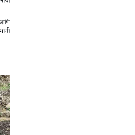
ानीचा
 आणि
हभागी