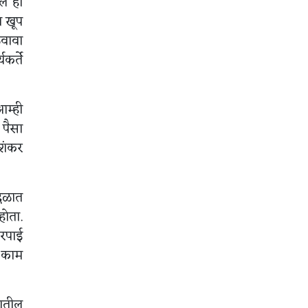
ाल ही
ा खूप
ळवावा
कर्ते
आम्ही
 पैसा
 शंकर
ादळात
होता.
भरपाई
ं काम
यातील