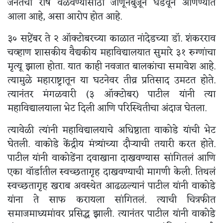
जनतेचा रोष वळवण्यासाठी जाणूनबुजून घडवून आणण्यात
आला आहे, असा आरोप होत आहे.
३० सप्टेंबर ते २ ऑक्टोबरच्या काळात नांदेडच्या डॉ. शंकरराव
चव्हाण शासकीय वैद्यकीय महाविद्यालयात सुमारे ३१ रुग्णांचा
मृत्यू झाला होता. यात काही नवजात बालकांचा समावेश आहे.
त्यामुळे महाराष्ट्रातून या घटनेवर तीव्र प्रतिसाद उमटत होते.
त्यानंतर मंगळवारी (३ ऑक्टोबर) पाटील यांनी त्या
महाविद्यालयाला भेट दिली आणि परिस्थितीचा अंदाज घेतला.
त्यावेळी त्यांनी महाविद्यालयाचे अधिष्ठाता वाकोडे यांची भेट
घेतली. वाकोडे केंद्रीय मंत्र्यांच्या दौऱ्याची तयारी करत होते.
पाटील यांनी वाकोडेंना दवाखाना दाखवण्यास सांगितलं आणि
एका वॉर्डातील स्वच्छतागृह दाखवण्याची मागणी केली. तिथलं
स्वच्छतागृह खराब अवस्थेत आढळल्यानं पाटील यांनी वाकोडे
यांना ते साफ करायला सांगितलं. त्याची चित्रफीत
समाजमाध्यमांवर प्रसिद्ध झाली. त्यानंतर पाटील यांनी वाकोडे