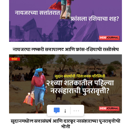
नायजरचा लष्करी सत्तापालट आणि फ्रांस-रशियाची रस्सीखेच
सुदानमधील सत्तासंघर्ष आणि दारफूर नरसंहाराच्या पुनरावृत्तीची
भीती