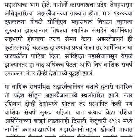
महासंघाचा भाग होते. नागोर्नो काराबाखचा प्रदेश तेव्हापासून
अधिकृतरित्या अझरबैजानच्या ताब्यात होता. मात्र १९८०च्या
दशकाच्या शेवटी सोव्हिएत महासंघाचं विघटन व्हायला
सुरुवात झाल्यानंतर तिथल्या स्थानिक संसदेनं आर्मेनियात
सहभागी होण्याचा ठराव संमत केला. अझरबैजाननं ही
फुटीरतावादी चळवळ दाबण्याचा प्रयत्न केला तर आर्मेनियानं या
चळवळीला पाठिंबा दिला. सोव्हिएत महासंघापासून वेगळं
झाल्यानंतर हा वाद अधिकच पेटला आणि तिथं वांशिक संघर्ष
उफाळला. नंतर दोन्ही देशांमध्ये युद्धही झालं.
या वांशिक संघर्षामुळं अझरबैजानियन वंशाचे हजारो नागरिक
तो प्रदेश सोडून अझरबैजानमध्ये स्थलांतरित झाले. नंतर
रशियानं दोन्ही देशांमध्ये शांतता तर प्रस्थापित केली पण
वांशिक संघर्ष सुरुच राहिला. यात बऱ्याच वेळा रशिया
आर्मेनियाच्या बाजूनं लढतानाही दिसली. फेब्रुवारी १९९२ मध्ये
नागोर्नो काराबाखमधील अझरबैजानी-बहुल खोजली गावात