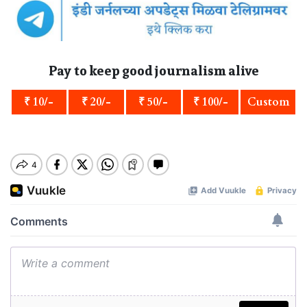
Pay to keep good journalism alive
₹ 10/-
₹ 20/-
₹ 50/-
₹ 100/-
Custom