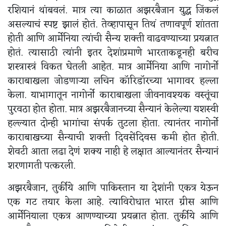
रशियानं थांबवलं. मात्र त्या काळात अझरबैजान युद्ध जिंकलं
असल्याचं स्पष्ट झालं होतं. तेव्हापासून तिथं तणावपूर्ण शांतता
होती आणि आर्मेनिया त्यांची सैन्य शक्ती वाढवण्याच्या प्रयत्नात
होतं. त्यासाठी त्यांनी इतर देशांप्रमाणे भारताकडूनही बरीच
शस्त्रास्त्रं विकत घेतली आहेत. मात्र आर्मेनिया आणि नागोर्नो
काराबाखला जोडणाऱ्या लचिन कॉरिडॉरच्या भागावर हल्ला
केला. याभागातून नागोर्नो काराबाखला जीवनावश्यक वस्तूंचा
पुरवठा होत होता. मात्र अझरबैजानच्या सैन्यानं केलेल्या यशस्वी
हल्ल्यात दोन्ही भागांचा संपर्क तुटला होता. त्यानंतर नागोर्नो
काराबाखच्या सैन्याची शक्ती दिवसेंदिवस कमी होत होती.
शेवटी आता लढा देणं शक्य नाही हे लक्षात आल्यानंतर सैन्यानं
शरणागती पत्करली.
अझरबैजान, तुर्कीये आणि पाकिस्तान या देशांनी एकत्र येऊन
एक गट तयार केला आहे. त्याविरोधात भारत ग्रीस आणि
आर्मेनियाला एकत्र आणण्याच्या प्रयत्नात होता. तुर्कीये आणि