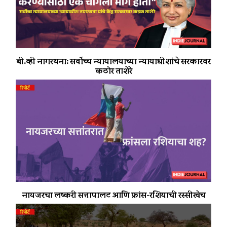
बी.व्ही नागरथना: सर्वोच्च न्यायालयाच्या न्यायाधीशांचे सरकारवर
कठोर ताशेरे
नायजरचा लष्करी सत्तापालट आणि फ्रांस-रशियाची रस्सीखेच