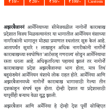
₹ 10/-
₹ 20/-
₹ 50/-
₹ 100/-
Custom
अझरबैजाननं
आर्मेनियाच्या सीमेजवळील नागोर्नो काराबाख
प्रदेशात विजय मिळवल्यानंतर या भागातील आर्मेनियन वंशाच्या
नागरिकांनी भागातून मोठ्या प्रमाणात स्थलांतर सुरु केलं आहे.
आतापर्यंत सुमारे १ लाखाहून अधिक नागरीकांनी नार्गोर्नो
काराबाखच्या स्वघोषित 'आर्टसाह् गणराज्य' सोडून आर्मेनियाचा
रस्ता धरला आहे. अधिकृतरित्या पहायचं झालं तर नागोर्नो
काराबाखचा प्रदेश अझरबैजानचा भाग होता, मात्र तिथं
बहुसंख्येनं आर्मेनियन वंशाचे लोक राहत होते. आर्मेनिया आणि
अझरबैजानमध्ये नागोर्नो काराबाख भागासाठी गेल्या तीन
दशकांहून संघर्ष सुरु होता. दोन्ही देशात या प्रदेशासाठी
यापूर्वीही बऱ्याच वेळा युद्ध झाली.
अझरबैजान आणि अर्मेनिया हे दोन्ही देश पूर्वी सोव्हिएत