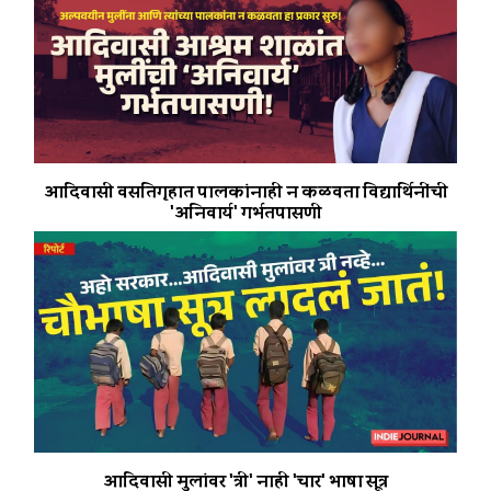
आदिवासी वसतिगृहात पालकांनाही न कळवता विद्यार्थिनींची
'अनिवार्य' गर्भतपासणी
आदिवासी मुलांवर 'त्री' नाही 'चार' भाषा सूत्र