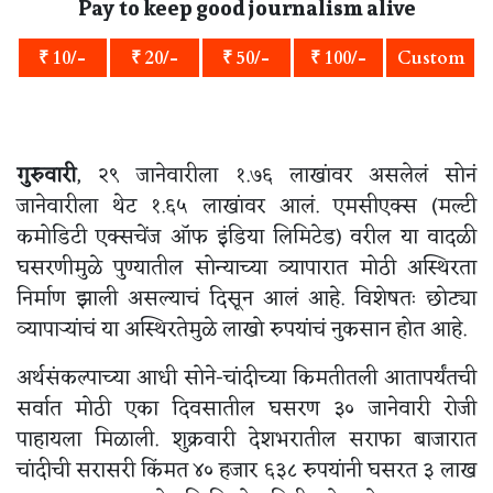
Pay to keep good journalism alive
₹ 10/-
₹ 20/-
₹ 50/-
₹ 100/-
Custom
गुरुवारी
, २९ जानेवारीला १.७६ लाखांवर असलेलं सोनं
जानेवारीला थेट १.६५ लाखांवर आलं. एमसीएक्स (मल्टी
कमोडिटी एक्सचेंज ऑफ इंडिया लिमिटेड) वरील या वादळी
घसरणीमुळे पुण्यातील सोन्याच्या व्यापारात मोठी अस्थिरता
निर्माण झाली असल्याचं दिसून आलं आहे. विशेषतः छोट्या
व्यापाऱ्यांचं या अस्थिरतेमुळे लाखो रुपयांचं नुकसान होत आहे.
अर्थसंकल्पाच्या आधी सोने-चांदीच्या किमतीतली आतापर्यंतची
सर्वात मोठी एका दिवसातील घसरण ३० जानेवारी रोजी
पाहायला मिळाली. शुक्रवारी देशभरातील सराफा बाजारात
चांदीची सरासरी किंमत ४० हजार ६३८ रुपयांनी घसरत ३ लाख