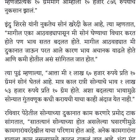
म्हणजेप्रत्येक १० ग्रॅममागे आम्हाला १० हजार ८७६ रुपयांच
नुकसान झालं.”
इंदु शिरसे यांनी नुकतेच सोनं खरेदी केल आहे, त्या म्हणतात,
“मागील एका आठवड्यापासून मी सोनं घेण्याचा विचार करत
होते पण भाव सतत बदलत होते. मागील आठवड्यात मी
दुकानात जाऊन परत आले कारण भाव अचानक वाढले होते
आणि कमी होतील असं सांगितल जात होत.”
त्या पुढं म्हणाल्या, “आत्ता मी १ लाख ६० हजार रुपये प्रति १०
ग्रॅमनं सोनं घेतलं आहे. मात्र काल रात्री सोन्याचे भाव १ लाख
५३ हजार रुपये प्रति १० ग्रॅम होते. अशा बदलत्या भावामुळे
सोन्यात गुंतवणूक कधी करायची याचा काही अंदाज येत नाही.”
रविवार पेठेतील सोन्याच्या दुकानात काम करणारे प्रमोद टाक
सांगतात, “सातत्यानं सोन्याच्या होत असलेल्या घसरणीमुळे
कामगारांवरदेखील याचा परिणाम होत आहे. अनेक कामगारांना
हाताला काम नसल्यामुळे काढून टाकलं जात आहे. धंदा मंद