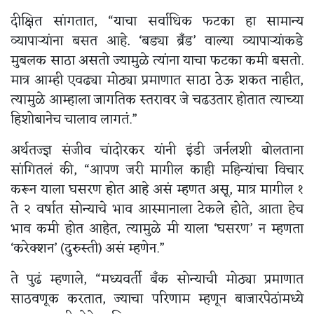
दीक्षित सांगतात, “याचा सर्वाधिक फटका हा सामान्य
व्यापाऱ्यांना बसत आहे. ‘बड्या ब्रॅंड’ वाल्या व्यापाऱ्यांकडे
मुबलक साठा असतो ज्यामुळे त्यांना याचा फटका कमी बसतो.
मात्र आम्ही एवढ्या मोठ्या प्रमाणात साठा ठेऊ शकत नाहीत,
त्यामुळे आम्हाला जागतिक स्तरावर जे चढउतार होतात त्याच्या
हिशोबानेच चालाव लागतं.”
अर्थतज्ज्ञ संजीव चांदोरकर यांनी इंडी जर्नलशी बोलताना
सांगितलं की, “आपण जरी मागील काही महिन्यांचा विचार
करून याला घसरण होत आहे असं म्हणत असू, मात्र मागील १
ते २ वर्षात सोन्याचे भाव आस्मानाला टेकले होते, आता हेच
भाव कमी होत आहेत, त्यामुळे मी याला ‘घसरण’ न म्हणता
‘करेक्शन’ (दुरुस्ती) असं म्हणेन.”
ते पुढं म्हणाले, “मध्यवर्ती बँक सोन्याची मोठ्या प्रमाणात
साठवणूक करतात, ज्याचा परिणाम म्हणून बाजारपेठांमध्ये