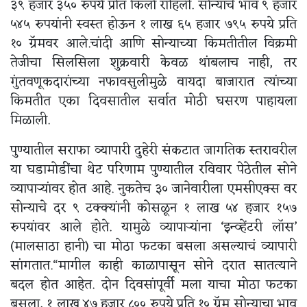
३९ हजार ३५० रुपये प्रति किलो राहिली. सोन्याचे भाव ९ हजार
५४५ रुपयांनी स्वस्त होऊन १ लाख ६५ हजार ७९५ रुपये प्रति
१० ग्रॅमवर आले.चांदी आणि सोन्याच्या किमतीतील विक्रमी
तेजीचा सिलसिला शुक्रवारी केवळ थांबलाच नाही, तर
गुंतवणूकदारांच्या नफावसुलीमुळे वायदा बाजारात त्यांच्या
किमतीत एका दिवसातील सर्वात मोठी घसरण पाहायला
मिळाली.
पुण्यातील सराफा व्यापारी दुहेरी संकटात जागतिक स्तरावरील
या घडामोडींचा थेट परिणाम पुण्यातील रविवार पेठेतील सोने
व्यापाऱ्यांवर होत आहे. नुकतेच ३० जानेवारीला एमसीएक्स वर
सोन्याचे दर ९ टक्क्यांनी कोसळून १ लाख ५४ हजार १५७
रुपयांवर आले होते. यामुळे व्यापाऱ्यांना ‘इन्व्हेंटरी लॉस’
(मालसाठा हानी) चा मोठा फटका बसला असल्याचं व्यापारी
सांगतात.“मागील काही काळापासून सोने दरात सातत्याने
बदल होत आहेत. दोन दिवसांपूर्वी मला याचा मोठा फटका
बसला, १ लाख ४७ हजार ८०० रुपये प्रति १० ग्रॅम सोन्याचा भाव