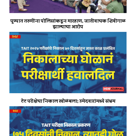
पुण्यात तरुणींना पोलिसांकडून मारहाण, जातीवाचक शिवीगाळ
झाल्याचा आरोप
टेट परीक्षेचा निकाल खोळंबला; उमेदवारांमध्ये संभ्रम