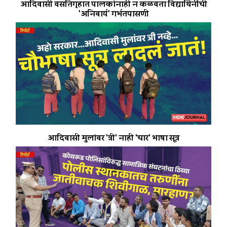
आदिवासी वसतिगृहात पालकांनाही न कळवता विद्यार्थिनींची
'अनिवार्य' गर्भतपासणी
आदिवासी मुलांवर 'त्री' नाही 'चार' भाषा सूत्र