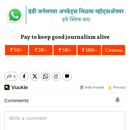
Pay to keep good journalism alive
₹ 10/-
₹ 20/-
₹ 50/-
₹ 100/-
Custom