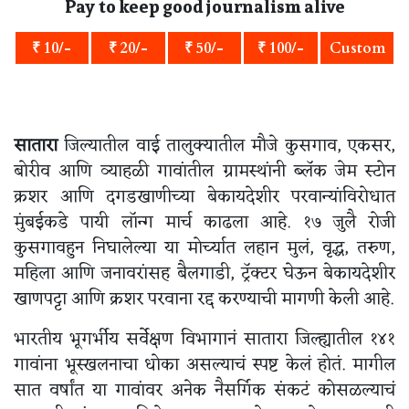
Pay to keep good journalism alive
₹ 10/-
₹ 20/-
₹ 50/-
₹ 100/-
Custom
सातारा
जिल्यातील वाई तालुक्यातील मौजे कुसगाव, एकसर,
बोरीव आणि व्याहळी गावांतील ग्रामस्थांनी ब्लॅक जेम स्टोन
क्रशर आणि दगडखाणीच्या बेकायदेशीर परवान्यांविरोधात
मुंबईकडे पायी लॉन्ग मार्च काढला आहे. १७ जुलै रोजी
कुसगावहुन निघालेल्या या मोर्च्यात लहान मुलं, वृद्ध, तरुण,
महिला आणि जनावरांसह बैलगाडी, ट्रॅक्टर घेऊन बेकायदेशीर
खाणपट्टा आणि क्रशर परवाना रद्द करण्याची मागणी केली आहे.
भारतीय भूगर्भीय सर्वेक्षण विभागानं सातारा जिल्ह्यातील १४१
गावांना भूस्खलनाचा धोका असल्याचं स्पष्ट केलं होतं. मागील
सात वर्षांत या गावांवर अनेक नैसर्गिक संकटं कोसळल्याचं