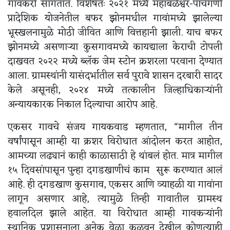
गावकरी सांगतात. विशेषतः २०२१ मध्ये महाबळेश्वर-पाचगणी
प्रादेशिक योजनेतील बफर झोनमधील गावांमध्ये झालेल्या
भूस्खलनामुळे मोठी जीवित आणि वित्तहानी झाली. याच बफर
झोनमध्ये असणाऱ्या कुसगावमध्ये कायद्याला केराची टोपली
दाखवत २०२२ मध्ये ब्लॅक जेम स्टोन क्रशरला परवाना देण्यात
आला. ग्रामस्थांनी यासंदर्भातील सर्व पुरावे शासन दरबारी सादर
केले असूनही, २०२४ मध्ये तत्कालीन जिल्हाधिकाऱ्यांनी
अन्यायकारक निकाल दिल्याचा आरोप आहे.
एकसर गावचे संजय गायकवाड म्हणतात, “मागील तीन
वर्षांपासून आम्ही या क्रशर विरोधात आंदोलन करत आहोत,
आमच्या लढ्यानं काही काळासाठी हे थांबलं होत. मात्र मागील
१५ दिवसांपासून पुन्हा दगडखाणीचं काम सुरू करण्यात आलं
आहे. ही दगडखाण कुसगाव, एकसर आणि व्याहळी या गावांना
लागून असणार आहे, त्यामुळे तिन्ही गावातील ग्रामस्थ
हवालदिल झाले आहेत. या विरोधात आम्ही गावकऱ्यांनी
स्थानिक प्रशासनाला अनेक वेळा कळवून देखील कोणत्याही