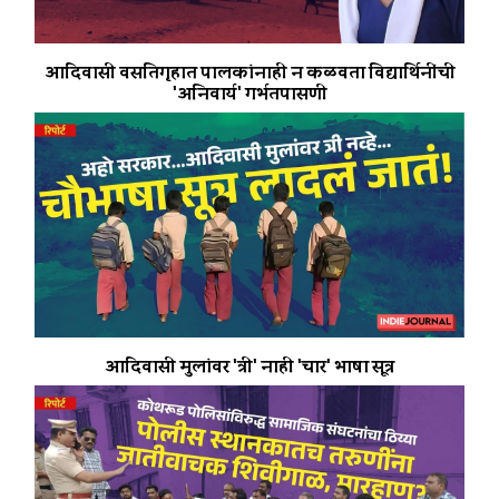
आदिवासी वसतिगृहात पालकांनाही न कळवता विद्यार्थिनींची
'अनिवार्य' गर्भतपासणी
आदिवासी मुलांवर 'त्री' नाही 'चार' भाषा सूत्र