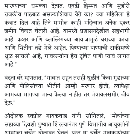
मारण्याच्या धमक्या देतात. एवढी हिम्मत आणि मुजोरी
राजकीय पाठबळ असल्याशिवाय येते का? ज्या महिलेला हे
कंत्राट दिलं आहे तिने मागील काही महिन्यांत अनेक एकर
जमीन विकत घेतली आहे. यामध्ये प्रशासनदेखील सहभागी
आहे. क्रशर आणि ब्लास्टिंगच्या आवाजामुळं घराच्या काचा
आणि भिंतींना तडे गेले आहेत. पिण्याच्या पाण्याची टाकीमध्ये
धूळ साचली आहे, गावकऱ्यांना हेच दूषित पाणी प्यावं लागत
आहे.”
वंदना वरे म्हणतात, “गावात राहून तसही धुळीनं किंवा गुंडाच्या
आणि पोलिसांच्या भीतीनं आम्ही मरणार होतो, त्यापेक्षा
आमच्या मागण्या मान्य केल्या नाहीत तर मंत्रायलसमोर जीव
देऊ.”
आंदोलक स्वप्नील गायकवाड यांनी सांगितलं, “मोर्चाच्या
सहाव्या दिवशी पुण्यात शिरल्यानंतर पुणे विभागीय आयुक्तांनी
आम्हाला चर्चेस बोलावून घेतलं. परंतु या चर्चेत गावकऱ्यांच्या