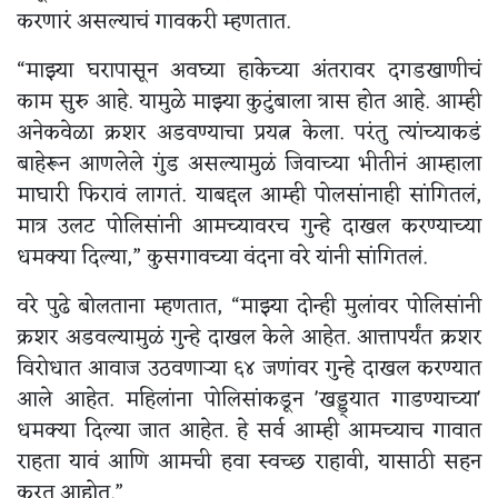
करणारं असल्याचं गावकरी म्हणतात.
“माझ्या घरापासून अवघ्या हाकेच्या अंतरावर दगडखाणीचं
काम सुरु आहे. यामुळे माझ्या कुटुंबाला त्रास होत आहे. आम्ही
अनेकवेळा क्रशर अडवण्याचा प्रयत्न केला. परंतु त्यांच्याकडं
बाहेरून आणलेले गुंड असल्यामुळं जिवाच्या भीतीनं आम्हाला
माघारी फिरावं लागतं. याबद्दल आम्ही पोलसांनाही सांगितलं,
मात्र उलट पोलिसांनी आमच्यावरच गुन्हे दाखल करण्याच्या
धमक्या दिल्या,” कुसगावच्या वंदना वरे यांनी सांगितलं.
वरे पुढे बोलताना म्हणतात, “माझ्या दोन्ही मुलांवर पोलिसांनी
क्रशर अडवल्यामुळं गुन्हे दाखल केले आहेत. आत्तापर्यंत क्रशर
विरोधात आवाज उठवणाऱ्या ६४ जणांवर गुन्हे दाखल करण्यात
आले आहेत. महिलांना पोलिसांकडून 'खड्ड्यात गाडण्याच्या'
धमक्या दिल्या जात आहेत. हे सर्व आम्ही आमच्याच गावात
राहता यावं आणि आमची हवा स्वच्छ राहावी, यासाठी सहन
करत आहोत.”