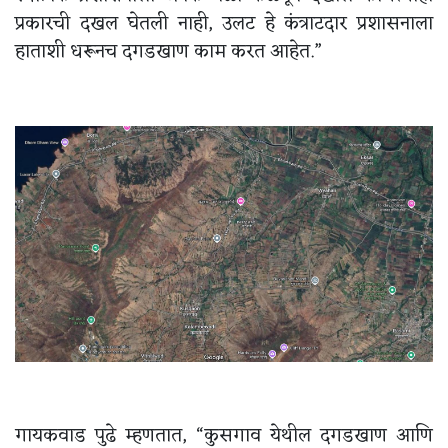
प्रकारची दखल घेतली नाही, उलट हे कंत्राटदार प्रशासनाला
हाताशी धरूनच दगडखाण काम करत आहेत.”
गायकवाड पुढे म्हणतात, “कुसगाव येथील दगडखाण आणि