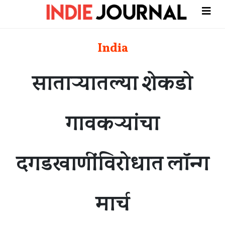
India
साताऱ्यातल्या शेकडो
गावकऱ्यांचा
दगडखाणींविरोधात लॉन्ग
मार्च