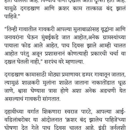
होत चालली आहे. पिण्याचं पाणी देखील आता दूषित होत आहे.
यामुळे दगडखाण आणि क्रशर काम तात्काळ बंद झालं
पाहिजे.”
“तिन्ही गावातील गावकरी आपल्या मुलाबाळांसह वृद्धांना आणि
जनावरांना घेऊन मुंबईकडे जात आहोत,अनेक ग्रामस्थांच्या
पायाला फोड आले आहेत, पाच दिवस झाले आम्ही चालत
आहोत परंतु अजून प्रशासनानं कोणत्याही प्रकारची चर्चा वा
दखल घेतली नाही,” सरपंच वरे म्हणाल्या.
दगडखाण कामासाठी मोठ्या प्रमाणावर डम्पर गावातून जातात,
त्यामुळं शाळकरी मुलांना शाळेत जाताना नाकातोंडात धूळ
जाणे, श्वास घेण्यास त्रास होणे अशा अनेक अडचणी येत
असल्याचं गावकरी सांगतात.
दहावीच्या वर्गात शिकणारा स्वराज पारटे, आपल्या आई-
वडिलांबरोबर या आंदोलनात ‘क्रशर बंद झालेच पाहिजे’च्या
घोषणा देत गेले पाच दिवस चालत आहे. इंडी जर्नलशी