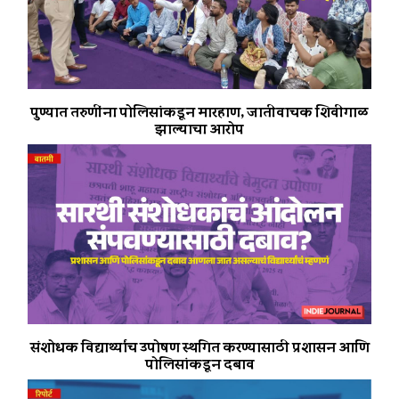
पुण्यात तरुणींना पोलिसांकडून मारहाण, जातीवाचक शिवीगाळ
झाल्याचा आरोप
संशोधक विद्यार्थ्यांच उपोषण स्थगित करण्यासाठी प्रशासन आणि
पोलिसांकडून दबाव