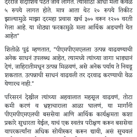
दररोज सदाशिव पेठेत जावं लागतं. त्यासाठी आधी मला केवळ
५ रुपये लागत होते. मात्र आता थेट २० रुपये तिकीट
झाल्यामुळे माझा दरमहा प्रवास खर्च ३०० वरून १२०० वरती
गेला आहे. या मोठ्या फरकामुळे मला आर्थिक अडचणी येत
आहेत”
शितोळे पुढं म्हणतात, “पीएमपीएमएलला उत्पन्न वाढवण्याची
अनेक साधनं उपलब्ध आहेत, त्यामध्ये त्यांच्या जागा भाड्यानं
देणं, जाहिरातीमधून उत्पन्न मिळवणं, असे अनेक पर्याय ते निवडू
शकतात. उत्पन्नाची साधनं वाढवली तर दरवाढ करण्याची वेळ
येणारच नाही.”
परिसरनं देखील त्यांच्या अहवालात महसूल वाढवणं, तोटा
कमी करणं व भ्रष्टाचाराला आळा घालणं, या मार्गांनी
पीएमपीएमएलची बससेवा आणि आर्थिक कार्यक्षमता कशा
प्रकारे सुधारता येईल, याचं एक स्वतंत्र परीक्षण करून बससेवा
वापरकर्त्यांना अधिक सोयीस्कर करून द्यावी, असं सुचवलं