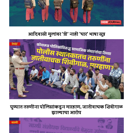
आदिवासी मुलांवर 'त्री' नाही 'चार' भाषा सूत्र
पुण्यात तरुणींना पोलिसांकडून मारहाण, जातीवाचक शिवीगाळ
झाल्याचा आरोप