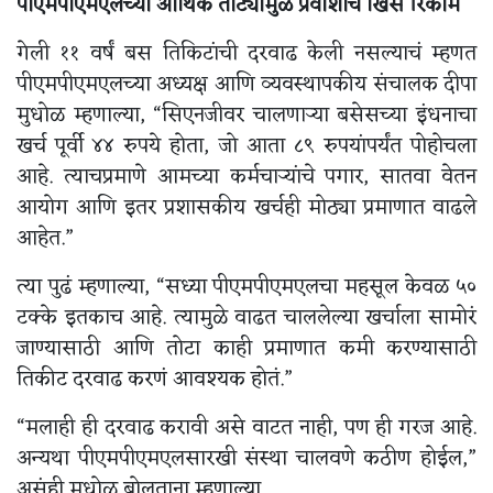
पीएमपीएमएलच्या आर्थिक तोट्यामुळे प्रवाशांचे खिसे रिकामे
गेली ११ वर्षं बस तिकिटांची दरवाढ केली नसल्याचं म्हणत
पीएमपीएमएलच्या अध्यक्ष आणि व्यवस्थापकीय संचालक दीपा
मुधोळ म्हणाल्या, “सिएनजीवर चालणाऱ्या बसेसच्या इंधनाचा
खर्च पूर्वी ४४ रुपये होता, जो आता ८९ रुपयांपर्यंत पोहोचला
आहे. त्याचप्रमाणे आमच्या कर्मचाऱ्यांचे पगार, सातवा वेतन
आयोग आणि इतर प्रशासकीय खर्चही मोठ्या प्रमाणात वाढले
आहेत.”
त्या पुढं म्हणाल्या, “सध्या पीएमपीएमएलचा महसूल केवळ ५०
टक्के इतकाच आहे. त्यामुळे वाढत चाललेल्या खर्चाला सामोरं
जाण्यासाठी आणि तोटा काही प्रमाणात कमी करण्यासाठी
तिकीट दरवाढ करणं आवश्यक होतं.”
“मलाही ही दरवाढ करावी असे वाटत नाही, पण ही गरज आहे.
अन्यथा पीएमपीएमएलसारखी संस्था चालवणे कठीण होईल,”
असंही मुधोळ बोलताना म्हणाल्या.