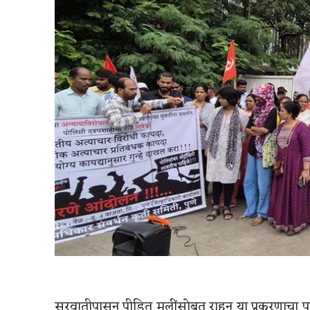
सुरवातीपासून पीडित मुलींसोबत राहून या प्रकरणाचा पा