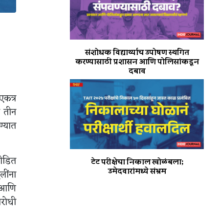
संशोधक विद्यार्थ्यांच उपोषण स्थगित
करण्यासाठी प्रशासन आणि पोलिसांकडून
दबाव
एकत्र
ी तीन
्यात
पीडित
टेट परीक्षेचा निकाल खोळंबला;
उमेदवारांमध्ये संभ्रम
लींना
ा आणि
िरोधी