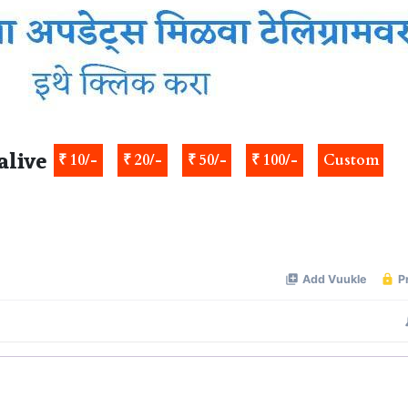
alive
₹ 10/-
₹ 20/-
₹ 50/-
₹ 100/-
Custom