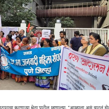
ठपुरावा करणाऱ्या श्वेता पाटील म्हणाल्या, “आम्हाला असं वाटलं ह