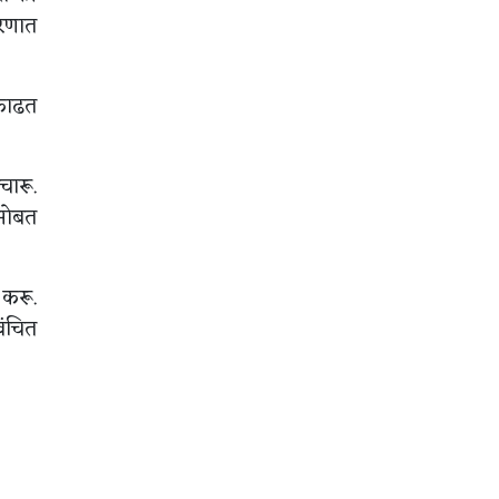
करणात
 काढत
चारू.
 सोबत
 करू.
वंचित