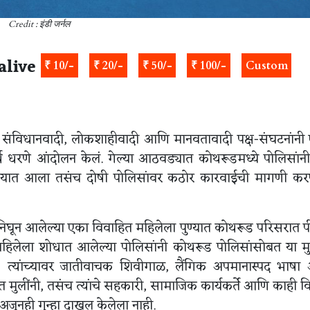
Credit : इंडी जर्नल
alive
₹ 10/-
₹ 20/-
₹ 50/-
₹ 100/-
Custom
र संविधानवादी, लोकशाहीवादी आणि मानवतावादी पक्ष-संघटनांनी 
थ धरणे आंदोलन केलं. गेल्या आठवड्यात कोथरूडमध्ये पोलिसांन
दवण्यात आला तसंच दोषी पोलिसांवर कठोर कारवाईची मागणी करण
 निघून आलेल्या एका विवाहित महिलेला पुण्यात कोथरूड परिसरात 
या महिलेला शोधात आलेल्या पोलिसांनी कोथरूड पोलिसांसोबत या मु
ा, त्यांच्यावर जातीवाचक शिवीगाळ, लैंगिक अपमानास्पद भाष
ित मुलींनी, तसंच त्यांचे सहकारी, सामाजिक कार्यकर्ते आणि काही व
 अजूनही गुन्हा दाखल केलेला नाही.