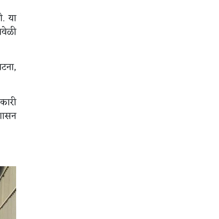
ी. या
ावेळी
घटना,
िकारी
रशासन