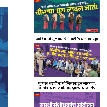
आदिवासी मुलांवर 'त्री' नाही 'चार' भाषा सूत्र
पुण्यात तरुणींना पोलिसांकडून मारहाण,
जातीवाचक शिवीगाळ झाल्याचा आरोप