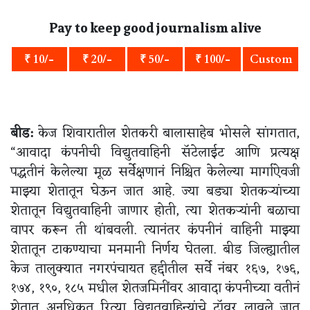
Pay to keep good journalism alive
₹ 10/-
₹ 20/-
₹ 50/-
₹ 100/-
Custom
बीड:
केज शिवारातील शेतकरी बालासाहेब भोसले सांगतात,
“आवादा कंपनीची विद्युतवाहिनी सॅटेलाईट आणि प्रत्यक्ष
पद्धतीनं केलेल्या मूळ सर्वेक्षणानं निश्चित केलेल्या मार्गाऐवजी
माझ्या शेतातून घेऊन जात आहे. ज्या बड्या शेतकऱ्यांच्या
शेतातून विद्युतवाहिनी जाणार होती, त्या शेतकऱ्यांनी बळाचा
वापर करून ती थांबवली. त्यानंतर कंपनीनं वाहिनी माझ्या
शेतातून टाकण्याचा मनमानी निर्णय घेतला. बीड जिल्ह्यातील
केज तालुक्यात नगरपंचायत हद्दीतील सर्वे नंबर १६७, १७६,
१७४, १९०, १८५ मधील शेतजमिनींवर आवादा कंपनीच्या वतीनं
शेतात अनधिकृत रित्या विद्युतवाहिन्यांचे टॉवर लावले जात