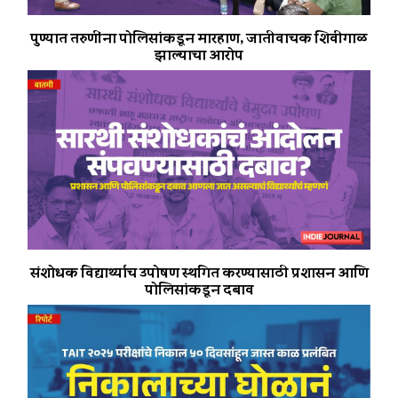
पुण्यात तरुणींना पोलिसांकडून मारहाण, जातीवाचक शिवीगाळ
झाल्याचा आरोप
संशोधक विद्यार्थ्यांच उपोषण स्थगित करण्यासाठी प्रशासन आणि
पोलिसांकडून दबाव