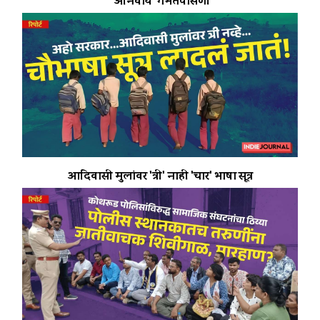
'अनिवार्य' गर्भतपासणी
आदिवासी मुलांवर 'त्री' नाही 'चार' भाषा सूत्र