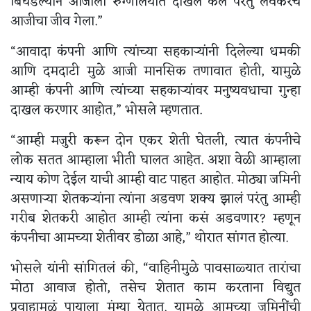
बिघडल्यानं आजीला रुग्णालयात दाखल केलं परंतु लवकरच
आजीचा जीव गेला.”
“आवादा कंपनी आणि त्यांच्या सहकाऱ्यांनी दिलेल्या धमकी
आणि दमदाटी मुळे आजी मानसिक तणावात होती, यामुळे
आम्ही कंपनी आणि त्यांच्या सहकाऱ्यांवर मनुष्यवधाचा गुन्हा
दाखल करणार आहोत,” भोसले म्हणतात.
“आम्ही मजुरी करून दोन एकर शेती घेतली, त्यात कंपनीचे
लोक सतत आम्हाला भीती घालत आहेत. अशा वेळी आम्हाला
न्याय कोण देईल याची आम्ही वाट पाहत आहोत. मोठ्या जमिनी
असणाऱ्या शेतकऱ्यांना त्यांना अडवण शक्य झालं परंतु आम्ही
गरीब शेतकरी आहोत आम्ही त्यांना कसं अडवणार? म्हणून
कंपनीचा आमच्या शेतीवर डोळा आहे,” थोरात सांगत होत्या.
भोसले यांनी सांगितलं की, “वाहिनीमुळे पावसाळ्यात तारांचा
मोठा आवाज होतो, तसेच शेतात काम करताना विद्युत
प्रवाहामुळं पायाला मुंग्या येतात. यामुळे आमच्या जमिनींची