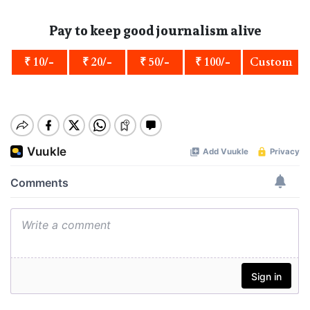
Pay to keep good journalism alive
₹ 10/-
₹ 20/-
₹ 50/-
₹ 100/-
Custom