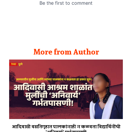
More from Author
आदिवासी वसतिगृहात पालकांनाही न कळवता विद्यार्थिनींची