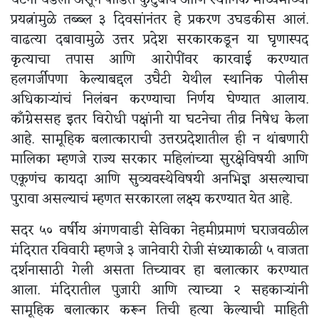
घटना घडली असून पीडित कुटुंबीय आणि स्थानिक माध्यमांच्या
प्रयत्नांमुळे तब्ब्ल ३ दिवसांनंतर हे प्रकरण उघडकीस आलं.
वाढत्या दबावामुळे उत्तर प्रदेश सरकारकडून या घृणास्पद
कृत्याचा तपास आणि आरोपींवर कारवाई करण्यात
हलगर्जीपणा केल्याबद्दल उघैटी येथील स्थानिक पोलीस
अधिकाऱ्यांचं निलंबन करण्याचा निर्णय घेण्यात आलाय.
काँग्रेससह इतर विरोधी पक्षांनी या घटनेचा तीव्र निषेध केला
आहे. सामूहिक बलात्काराची उत्तरप्रदेशातील ही न थांबणारी
मालिका म्हणजे राज्य सरकार महिलांच्या सुरक्षेविषयी आणि
एकूणंच कायदा आणि सुव्यवस्थेविषयी अनभिज्ञ असल्याचा
पुरावा असल्याचं म्हणत सरकारला लक्ष्य करण्यात येत आहे.
सदर ५० वर्षीय अंगणवाडी सेविका नेहमीप्रमाणं घराजवळील
मंदिरात रविवारी म्हणजे ३ जानेवारी रोजी संध्याकाळी ५ वाजता
दर्शनासाठी गेली असता तिच्यावर हा बलात्कार करण्यात
आला. मंदिरातील पुजारी आणि त्याच्या २ सहकाऱ्यांनी
सामूहिक बलात्कार करून तिची हत्या केल्याची माहिती