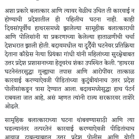
अशा प्रकारे बलात्कार आणि त्यावर वेळीच उचित ती कारवाई न
होण्याची प्रदेशातील ही पहिलीच घटना नाही. काही
दिवसांपूर्वीच हाथरसमध्ये झालेल्या सामूहीक बलात्काराची
आणि पोलिसांनी या प्रकरणाच्या केलेल्या हाताळणीची चर्चा
देशभरात झाली होती. बदावमधील या दुर्दैवी घटनेवर प्रतिक्रिया
देताना कॉंग्रेस नेत्या प्रियंका गांधी यांनी महिलांच्या सुरक्षेबाबत
उत्तर प्रदेश प्रशासनाच्या हेतूवरंच शंका उपस्थित केली. "हाथरस
घटनेनंतरसुद्धा गुन्ह्याचा तपास आणि आरोपींवर तात्काळ
कारवाई करण्याऐवजी पीडितांच्या कुटुंबीयांनाच उत्तर प्रदेश
पोलीसांकडून त्रास देण्यात आला. बदावमध्येसुद्धा हाच पॅटर्न
राबवला जात आहे, असं म्हणत त्यांनी राज्य सरकारवर ताशेरे
ओढले.
सामूहिक बलात्काराच्या घटना थांबवण्यासाठी आणि त्या
घडल्यानंतर तत्परतेनं कारवाई करण्याऐवजी पीडितांचाच
आवाज दाबल्याबद्दल उत्तर प्रदेश पोलीस आणि योगी