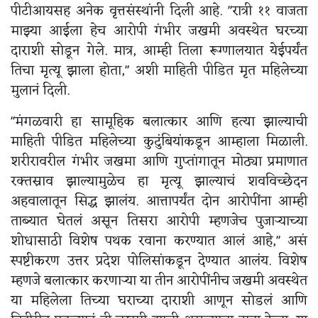
पीटीआयसह अनेक वृत्तसंस्थांनी दिली आहे. "रात्री ११ वाजता
माझ्या आईला हेच आरोपी गंभीर जखमी अवस्थेत घरच्या
दाराशी सोडून गेले. मात्र, आम्ही तिला रूग्णालयात येईपर्यंत
तिचा मृत्यू झाला होता," अशी माहिती पीडित मृत महिलेच्या
मुलानं दिली.
"मंगळवारी हा सामूहिक बलात्कार आणि हत्या झाल्याची
माहिती पीडित महिलेच्या कुटुंबियांकडून आम्हाला मिळाली.
शरीरावरील गंभीर जखमा आणि गुप्तांगातून मोठ्या प्रमाणात
रक्तस्राव झाल्यामुळेच हा मृत्यू झाल्याचं शवविच्छेदन
अहवालातून सिद्ध झालंय. आत्तापर्यंत दोन आरोपींना आम्ही
ताब्यात घेतलं असून तिसरा आरोपी म्हणजेच पुजाऱ्याच्या
शोधासाठी विशेष पथक रवाना करण्यात आलं आहे," असं
स्पष्टीकरण उत्तर प्रदेश पोलिसांकडून देण्यात आलंय. विशेष
म्हणजे बलात्कार करणाऱ्या या तीन आरोपींनीच जखमी अवस्थेत
या महिलेला तिच्या घराच्या दाराशी आणून सोडलं आणि