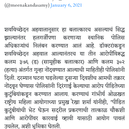
(@meenakandasamy)
January 6, 2021
शवविच्छेदन अहवालानुसार हा बलात्कारच असल्याचं सिद्ध
झाल्यानंतर हलगर्जीपणा करणाऱ्या स्थानिक पोलिस
अधिकाऱ्यांचं निलंबन करण्यात आलं आहे. डॉक्‍टरांकडून
शवविच्छेदन अहवाल आल्यानंतरच या तीन आरोपींविरूद्ध
कलम ३७६ (ड) (सामूहीक बलात्कार) आणि कलम ३०२
(हत्या) अंतर्गत गुन्हा नोंदवण्यात आल्याची माहितीही पोलिसांनी
दिली. दरम्यान घटना घडलेल्या दुसऱ्या दिवशीच आमची तक्रार
नोंदवून घेण्यास पोलिसांनी दिरंगाई केल्याचा आरोप पीडितेच्या
कुटुंबियांकडून करण्यात आलाय. करण्याचं गांभीर्य ओळखत
राष्ट्रीय महिला आयोगाच्या प्रमुख रेखा शर्मा यांनीही, "पीडित
कुटुंबीयांची भेट घेऊन सदरील प्रकरणाची तात्काळ चौकशी
आणि आरोपींवर कारवाई व्हावी यासाठी आयोग पावलं
उचलेल, अशी भूमिका घेतली.