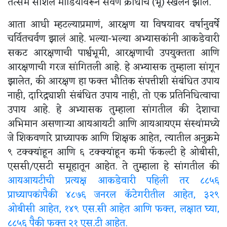
तत्सम सोशल मीडियावरून सवर्ण क्रोधाचं (भू) स्खलन झालं.
आता आधी म्हटल्याप्रमाणं, आरक्षण या विषयावर वर्षानुवर्षे
चर्वितचर्वण झालं आहे. भल्या-भल्या अभ्यासकांनी आकडेवारी
सकट आरक्षणाची पार्श्वभूमी, आरक्षणाची उपयुक्तता आणि
आरक्षणाची गरज सांगितली आहे. हे अभ्यासक तुम्हाला सांगून
झालेत, की आरक्षण हा फक्त भौतिक संपत्तीशी संबंधित उपाय
नाही, दारिद्र्याशी संबंधित उपाय नाही, तो एक प्रतिनिधित्वाचा
उपाय आहे. हे अभ्यासक तुम्हाला सांगतील की देशाचा
अभिमान असणाऱ्या आयआयटी आणि आयआयएम संस्थांमध्ये
जे शिकवणारे प्राध्यापक आणि शिक्षक आहेत, त्यातील अनुक्रमे
९ टक्क्यांहून आणि ६ टक्क्यांहून कमी फॅकल्टी हे ओबीसी,
एससी/एसटी समूहातून आहेत. ते तुम्हाला हे सांगतील की
आयआयटीची प्रत्यक्ष आकडेवारी पहिली तर ८८५६
प्राध्यापकांपैकी ४८७६ जनरल कॅटेगरीतील आहेत, ३२९
ओबीसी आहेत, १४९ एस.सी आहेत आणि फक्त, लक्षात घ्या,
८८५६ पैकी फक्त २१ एस.टी आहेत.