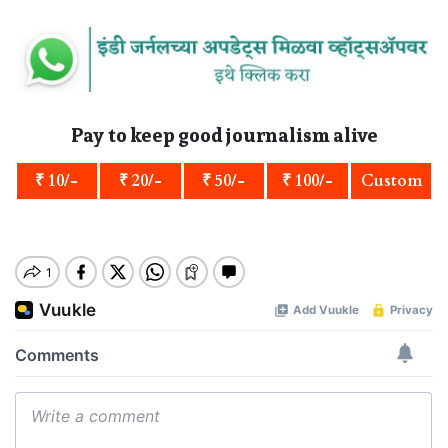
Pay to keep good journalism alive
₹ 10/-
₹ 20/-
₹ 50/-
₹ 100/-
Custom