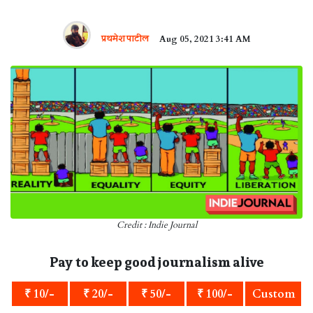
प्रथमेश पाटील
Aug 05, 2021 3:41 AM
Credit : Indie Journal
Pay to keep good journalism alive
₹ 10/-
₹ 20/-
₹ 50/-
₹ 100/-
Custom