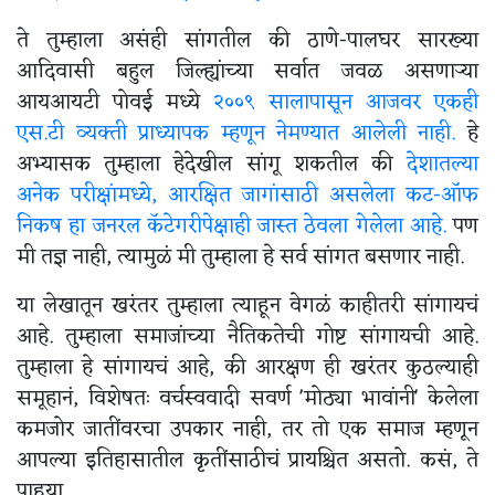
ते तुम्हाला असंही सांगतील की ठाणे-पालघर सारख्या
आदिवासी बहुल जिल्ह्यांच्या सर्वात जवळ असणाऱ्या
आयआयटी पोवई मध्ये
२००९ सालापासून आजवर एकही
एस.टी व्यक्ती प्राध्यापक म्हणून नेमण्यात आलेली नाही.
हे
अभ्यासक तुम्हाला हेदेखील सांगू शकतील की
देशातल्या
अनेक परीक्षांमध्ये, आरक्षित जागांसाठी असलेला कट-ऑफ
निकष हा जनरल कॅटेगरीपेक्षाही जास्त ठेवला गेलेला आहे.
पण
मी तज्ञ नाही, त्यामुळं मी तुम्हाला हे सर्व सांगत बसणार नाही.
या लेखातून खरंतर तुम्हाला त्याहून वेगळं काहीतरी सांगायचं
आहे. तुम्हाला समाजांच्या नैतिकतेची गोष्ट सांगायची आहे.
तुम्हाला हे सांगायचं आहे, की आरक्षण ही खरंतर कुठल्याही
समूहानं, विशेषतः वर्चस्ववादी सवर्ण 'मोठ्या भावांनी' केलेला
कमजोर जातींवरचा उपकार नाही, तर तो एक समाज म्हणून
आपल्या इतिहासातील कृतींसाठीचं प्रायश्चित असतो. कसं, ते
पाहूया.