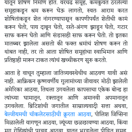
यातून शोषण निर्माण होतं. वरचढ समूह, कमकुवत ठरलेल्या
समूहाकडून श्रम करून घेऊ लागतो, स्वतः आराम करत
शोषितांकडून शेत नांगरण्यापासून कापणीपर्यंत शेतीची कामं
करून घेतो, पाय दाबून घेतो, रस्ते-अंगण झाडून घेतो, गटार
साफ करून घेतो आणि संडासही साफ करून घेतो. तो इतका
मातब्बर झालेला असतो की फक्त श्रमांचं शोषण करून तो
थांबत नाही, तर तो आता शोषित समूहांचा स्वाभिमान आणि
प्रतिष्ठाही मारून टाकत त्यांचं खच्चीकरण सुरु करतो.
आता हे वाचून तुम्हाला जातिव्यवस्थेचीच आठवण यावी असं
नाही. आफ्रिकन कृष्णवर्णीय गुलामांच्या जीवावर मोठी झालेली
अमेरिका आठवा, तिथला उगवलेला कापसाचा एकेक बोन्ड हा
त्यांच्या घामातून, रक्तातून आणि अमानवी अपमानातून
उगवलेला. ब्रिटिशांची जगातील साम्राज्यवादी सत्ता अथवा,
बेल्जीयमची चॉकलेटसाठीची क्रूरता आठवा
, पोलिश जिप्सिना
मिळालेली वागणून आठवा, ज्यूंच्या छळछावण्या आठवा, किंवा
मग रोहिंग्यांची परवड आठवा. यातून भरडलेला पीडित समूह,