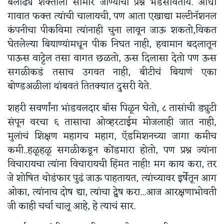
बलाढ्य शक्तीला सामोरं जाण्याचा प्रश्न भेडसावतोय. आधी
गावात फक्त त्यांची चालायची, पण आता एखाद्या मल्टीनॅशनल
कंपनीचा पीकविमा त्यांनाही चुना लावून जाऊ शकतो,विकत
घेतलेल्या बियाण्यांमधून पीक निघत नाही, हवामान बदलातून
पाऊस वाट्टेल तसा वागत छळतो, ऊस दिलासा देतो पण ऊस
सगळीकडं तसाच उगवत नाही, बीटीचं बियाणं एका
बोण्डअळीला थांबवतं तितक्यात दुसरी येते.
शहरी सवर्णांना भांडवलदार बॉस पिळून घेतो, ८ तासांची ड्युटी
संपून वरचा ६ तासाचा ओव्हरटाईम मोजलाही जात नाही,
मुलांचं शिक्षण महागच महाग, ऍडमिशनच्या जागा कमीच
कमी..हळूहळू सगळीकडून कोंडमारा होतो, पण प्रश्न ज्यांना
विचारायचा त्यांना विचारायची हिंमत नाही! मग काय करा, तर
जे शोषित थोडंफार पुढं जाऊ पाहतायत, त्यांच्यावर इर्षेतून आग
ओका, त्यांनाच दोष द्या, त्यांचा द्वेष करा...आज आरक्षणाभोवती
जी काही चर्चा चालू आहे, हे त्याचं सार.