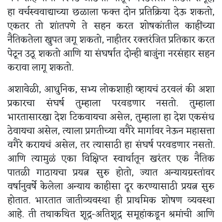
हा वर्चस्ववाद्याच्या छळाला फक्त दोन प्रतिक्रिया देऊ शकतो,
एकतर तो शांतपणे ते सहन करत शोषकांतील काहींच्या
नैतिकतेला खुपत जगू शकतो, नाहीतर रक्तरंजित प्रतिकार करत
पेटून उठू शकतो आणि या संघर्षात दोन्ही बाजुंना नरसंहार सहन
करावा लागू शकतो.
अशावेळी, आधुनिक, सभ्य लोकशाही व्हायचं ठरवलं की अशा
प्रकारचा संघर्ष तुम्हाला परवडणार नसतो. तुम्हाला
भारतासारखा देश टिकवायचा असेल, तुम्हाला हा देश एकसंध
ठेवायचा असेल, त्याला प्रगतीच्या वगैरे मार्गावर नेऊन महासत्ता
वगैरे करायचं असेल, तर त्यासाठी हा संघर्ष परवडणार नसतो.
आणि त्यामुळं एका विक्षिप्त स्वार्थातून खरंतर एक नैतिक
पातळी गाठायचा प्रयत्न सुरु होतो, ज्यात अन्यायग्रस्तांवर
वर्षानुवर्षे केलेला अन्याय काहीसा दूर करण्यासाठी प्रयत्न सुरु
होतात. भारतात जातीव्यवस्था ही प्राथमिक शोषण व्यवस्था
आहे. ती तथाकथित शूद्र-अतिशूद्र समूहांकडून श्रमांची आणि