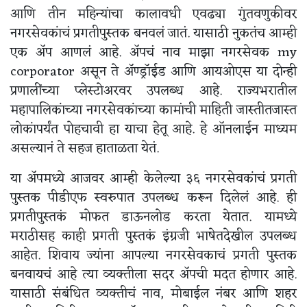
आणि तीन महिन्यांचा कालावधी एवढ्या गुंतवणुकीवर
नगरसेवकांचं प्रगतीपुस्तक बनवलं जातं. यासाठी नुकतंच आम्ही
एक अ‍ॅप आणलं आहे. अ‍ॅपचं नाव माझा नगरसेवक my
corporator असून ते ॲण्ड्रॉईड आणि आयओएस या दोन्ही
प्रणालींच्या प्लेस्टोअरवर उपलब्ध आहे. राज्यभरातील
महापालिकांच्या नगरसेवकांच्या कामांची माहिती जास्तीतजास्त
लोकांपर्यंत पोहचावी हा याचा हेतू आहे. हे ऑनलाईन माध्यम
असल्यानं ते सहज हाताळता येतं.
या अ‍ॅपमध्ये आजवर आम्ही केलेल्या ३६ नगरसेवकांचं प्रगती
पुस्तक पीडीएफ स्वरुपात उपलब्ध करून दिलेलं आहे. ही
प्रगतीपुस्तकं मोफत डाऊनलोड करता येतात. यामध्ये
मराठीसह काही प्रगती पुस्तकं इंग्रजी भाषेतदेखील उपलब्ध
आहेत. शिवाय ज्यांना आपल्या नगरसेवकाचं प्रगती पुस्तक
बनवायचं आहे त्या व्यक्तीला सदर अ‍ॅपची मदत होणार आहे.
यासाठी संबंधित व्यक्तीचं नाव, मोबाईल नंबर आणि शहर