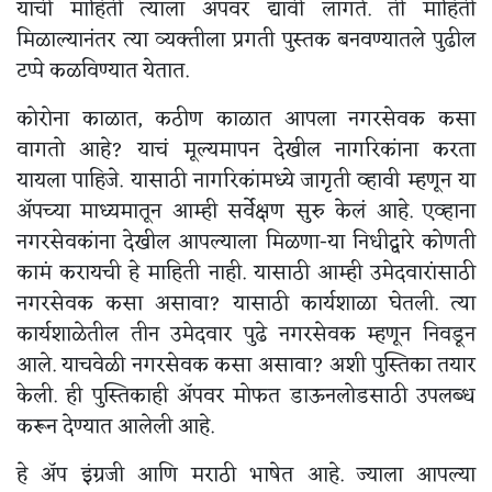
याची माहिती त्याला अ‍ॅपवर द्यावी लागते. ती माहिती
मिळाल्यानंतर त्या व्यक्तीला प्रगती पुस्तक बनवण्यातले पुढील
टप्पे कळविण्यात येतात.
कोरोना काळात, कठीण काळात आपला नगरसेवक कसा
वागतो आहे? याचं मूल्यमापन देखील नागरिकांना करता
यायला पाहिजे. यासाठी नागरिकांमध्ये जागृती व्हावी म्हणून या
अ‍ॅपच्या माध्यमातून आम्ही सर्वेक्षण सुरु केलं आहे. एव्हाना
नगरसेवकांना देखील आपल्याला मिळणा-या निधीद्वारे कोणती
कामं करायची हे माहिती नाही. यासाठी आम्ही उमेदवारांसाठी
नगरसेवक कसा असावा? यासाठी कार्यशाळा घेतली. त्या
कार्यशाळेतील तीन उमेदवार पुढे नगरसेवक म्हणून निवडून
आले. याचवेळी नगरसेवक कसा असावा? अशी पुस्तिका तयार
केली. ही पुस्तिकाही अ‍ॅपवर मोफत डाऊनलोडसाठी उपलब्ध
करून देण्यात आलेली आहे.
हे अ‍ॅप इंग्रजी आणि मराठी भाषेत आहे. ज्याला आपल्या