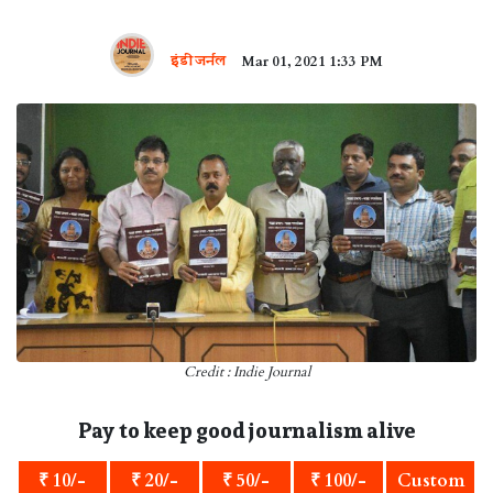
इंडी जर्नल
Mar 01, 2021 1:33 PM
Credit : Indie Journal
Pay to keep good journalism alive
₹ 10/-
₹ 20/-
₹ 50/-
₹ 100/-
Custom