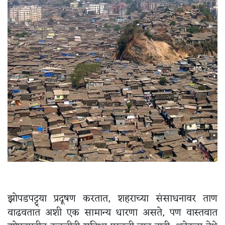
झोपडपट्ट्या प्रदूषण करतात, शहराच्या संसाधनावर ताण
वाढवतात अशी एक सामान्य धारणा असते, पण वास्तवात