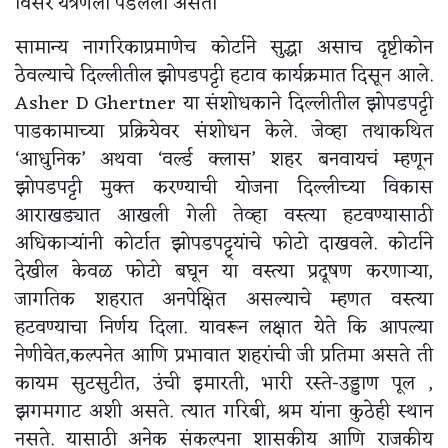
विसर यंत्रणेला पडलेला असतो
सामान्य नागरिकाप्रमाणेच कोर्टाने सुद्धा असाच दृष्टीकोन
ठेवल्याचे दिल्लीतील झोपडपट्टी हटाव कार्यक्रमात दिसून आले.
Asher D Ghertner या संशोधकाने दिल्लीतील झोपडपट्टी
पाडकामाच्या प्रक्रियेवर संशोधन केले. जेव्हा तथाकथित
‘आधुनिक’ अथवा ‘वर्ल्ड क्लास’ शहर बनवायचं म्हणून
झोपडपट्टी मुक्त करण्याची योजना दिल्लीच्या विकास
आराखड्यात आखली गेली तेव्हा वस्त्या हटवण्यासाठी
अधिकाऱ्यांनी कोर्टात झोपडपट्ट्यांचे फोटो दाखवले. कोर्टाने
देखील केवळ फोटो बघून या वस्त्या प्रदूषण करणाऱ्या,
जागतिक शहरात अनपेक्षित असल्याचे म्हणत वस्त्या
हटवण्याचा निर्णय दिला. यावरून लक्षात येते कि आपल्या
नेणीवेत,कल्पनेत आणि प्रभावात शहरांची जी प्रतिमा असते ती
कायम सुटसुटीत, उंची इमारती, भारी रस्ते-उड्डाण पूल ,
झगमगाट अशी असते. त्यात गरिबी, श्रम यांना कुठेही स्थान
नसते. यासाठी अनेक संकल्पना शासकीय आणि राजकीय