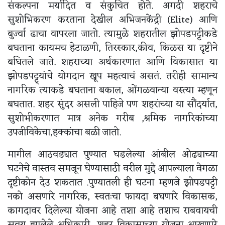
संकल्पना मर्यादित व संकुचित होते. अगदी शहराचे
सुशोभिकरण करताना देखील अभिजनकेंद्री (Elite) आणि
बुर्ज्वा ढाचा वापरला जातो. त्यामुळे शहरातील झोपडपट्टीकडे
बघताना कायमच हेटाळणी, तिरस्कार,कीव, किळस या दृष्टीने
बघितले जाते. शहराच्या अर्थकारणात आणि विकासात या
झोपडपट्ट्यांचे योगदान खूप महत्वाचं असतं. तरीही सामान्य
नागरिक त्याकडे बघताना बकाल, ओंगळवान्या वस्त्या म्हणून
बघतात. शहर सुंदर असली पाहिजे पण शहरांच्या या सौंदर्यात,
सुशोभीकरणात मात्र अनेक गरीब ,श्रमिक नागरिकांच्या
उपजीविकेचा,हक्कांचा बळी जातो.
मागील आठवड्यात पुण्यात घडलेल्या आंबील ओढ्याच्या
घटनेचे वास्तव समजून घेण्यासाठी वरील मुद्दे आपल्याला वेगळा
दृष्टीकोन देउ शकतात .पुण्यातली ही घटना म्हणजे झोपडपट्टी
नको असणारे नागरिक, स्वतःचा फायदा बघणारे विकासक,
कागदावर दिलेल्या योजना आहे तशा आहे तशाच राबवायची
सवय झालेले अधिकारी, शहर विकासाच्या योजना आखणारे