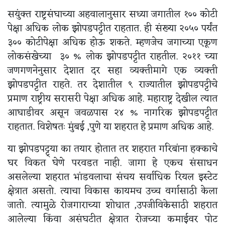
सयुंक्त राष्ट्रसंघाच्या अहवालानुसार सध्या जगातील १०० कोटी
पेक्षा अधिक लोक झोपडपट्टीत राहतात. ही संख्या २०५० पर्यंत
३०० कोटीपेक्षा अधिक होऊ शकते. म्हणजेच जगाच्या एकूण
लोकसंखेच्या ३० % लोक झोपडपट्टीत राहतील. २०११ च्या
जणगणनेनुसार देशात दर सहा व्यक्तीमागे एक व्यक्ती
झोपडपट्टीत राहते. तर देशातील ९ राज्यातील झोपडपट्टीचे
प्रमाण राष्ट्रीय सरासरी पेक्षा अधिक आहे. महाराष्ट्र देखील त्यात
आघाडीवर असून जवळपास २४ % नागरिक झोपडपट्टीत
राहतात. विशेषतः मुंबई ,पुणे या शहरात हे प्रमाण अधिक आहे.
या झोपडपट्ट्या का तयार होतात तर शहरात गरिबांना हक्काचे
घर विकत घेणे परवडत नाही. जागा हे एकच संसाधन
असलेल्या शहरात भांडवलाचा संचय सर्वाधिक रियल इस्टेट
क्षेत्रात असतो. त्याचा विकास कायमच उच्च वर्गासाठी केला
जातो. त्यामुळे रोजगाराच्या शोधात ,उपजीविकेसाठी शहरात
आलेल्या किंवा असंघटीत क्षेत्रात रोजच्या कमाईवर पोट