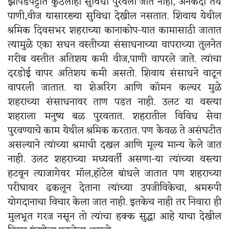
झोपडपट्टीत कुठलीही सुविधा पुरवली जात नाही, अनेकदा तेथे
पाणी,वीज यासारख्या सुविधा देखील नसतात. शिवाय येथील
श्रमिक दिवसभर शहराच्या कानाकोप-यात कामासाठी जातात
त्यामुळे एका सधन वस्तीच्या संसाधनाच्या वापराच्या तुलनेत
गरीब वस्तीत अतिशय कमी वीज,पाणी वापरले जाते. त्यांचा
दरडोई वापर अतिशय कमी असतो. शिवाय संसाधने वाटून
वापरली जातात. या शेअरिंग आणि कॉमन कल्चर मुळे
शहराच्या संसाधनावर ताण पडत नाही. उलट या वस्त्या
शहराला मनुष्य बळ पुरवतात. शहरातील विविध सेवा
पुरवण्याचे काम येथील श्रमिक करतात. पण केवळ ते असंघटीत
असल्याने त्यांच्या श्रमाची दखल आणि मूल्य मान्य केले जात
नाही. उलट शहराच्या मध्यवर्ती असणा-या त्यांच्या वस्त्या
हटवून त्याजागेवर मॉल,हॉटेल बांधले जातात पण शहराच्या
परीघावर ढकलून देताना त्यांच्या उपजीविकेचा, श्रमरुपी
योगदानाचा विचार केला जात नाही. इतकेच नाही तर निवारा ही
मुलभूत गरज नसून तो त्यांचा हक्क सुद्धा आहे याचा देखील