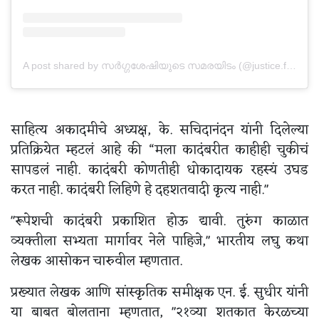
A post shared by സർഗ്ഗശേഷിയുടെ സമരയിടം (@justice.for.prisoners_kl)
साहित्य अकादमीचे अध्यक्ष, के. सचिदानंदन यांनी दिलेल्या
प्रतिक्रियेत म्हटलं आहे की “मला कादंबरीत काहीही चुकीचं
सापडलं नाही. कादंबरी कोणतीही धोकादायक रहस्यं उघड
करत नाही. कादंबरी लिहिणे हे दहशतवादी कृत्य नाही."
"रूपेशची कादंबरी प्रकाशित होऊ द्यावी. तुरुंग काळात
व्यक्तीला सभ्यता मार्गावर नेले पाहिजे," भारतीय लघु कथा
लेखक आसोकन चारुवील म्हणतात.
प्रख्यात लेखक आणि सांस्कृतिक समीक्षक एन. ई. सुधीर यांनी
या बाबत बोलताना म्हणतात, "२१व्या शतकात केरळच्या