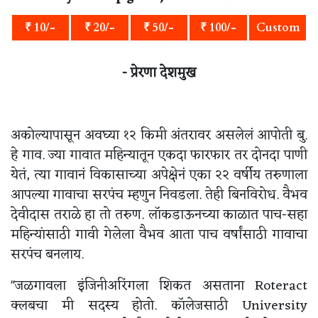
₹ 10/-
₹ 20/-
₹ 50/-
₹ 100/-
Custom
- प्रेरणा देशमुख
अकोल्यापासून अवघ्या १२ किमी अंतरावर असलेलं आपोती बु.
हे गाव. ज्या गावात महिन्यातून एकदा फारफार तर दोनदा पाणी
येतं, त्या गावानं विकासाच्या अपेक्षेनं एका २२ वर्षीय तरुणाला
आपल्या गावाचा सरपंच म्हणुन निवडला. तेही बिनविरोध. वैभव
देवीदास तराळे हा तो तरुण. लॉकडाऊनच्या काळात पाच-सहा
महिन्यांसाठी गावी गेलेला वैभव आता पाच वर्षांसाठी गावाचा
सरपंच बनलाय.
"जळगावला इंजिनीअरिंगला शिकत असताना Roteract
क्लबचा मी सदस्य होतो. कॉलेजसाठी University