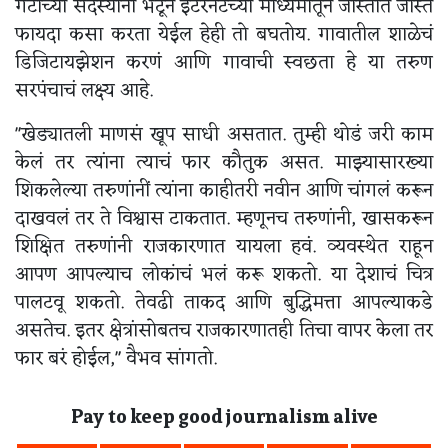
गटाच्या सदस्यांना भेटून इंटरनेटच्या माध्यमातून जास्तीत जास्त
फायदा कसा करता येईल हेही तो बघतोय. गावातील शाळेचं
डिजिटायझेशन करणं आणि गावाची स्वछता हे या तरुण
सरपंचाचं लक्ष्य आहे.
"खेड्यातली माणसं खूप साधी असतात. तुम्ही थोडं जरी काम
केलं तर त्यांना त्याचं फार कौतुक असत. माझ्यासारख्या
शिकलेल्या तरुणांनीं त्यांना काहीतरी नवीन आणि चांगलं करून
दाखवलं तर ते विश्वास टाकतात. म्हणूनच तरुणांनी, खासकरून
शिक्षित तरुणांनी राजकारणात यायला हवं. व्यवस्थेत राहून
आपण आपल्याच लोकांचं भलं करू शकतो. या देशाचं चित्र
पालटवू शकतो. तेवढी ताकद आणि बुद्धिमत्ता आपल्याकडे
असतेच. इतर क्षेत्रांसोबतच राजकारणातही तिचा वापर केला तर
फार बरं होईल," वैभव सांगतो.
Pay to keep good journalism alive